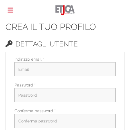
CREA IL TUO PROFILO
Home
DETTAGLI UTENTE
Offerte
Indirizzo email *
di
Carica
Password *
lavoro
il
Login
CV
Lingua
Conferma password *