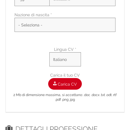
Nazione di nascita *
Città di residenza
Città Di Residenza
Indirizzo di residenza
Lingua CV *
Carica il tuo CV
Carica CV
2 Mb di dimensione massima, si accettano: .doc .docx .txt .odt .rtf
.pdf .png .jpg
DETTAGLI PROFESSIONE