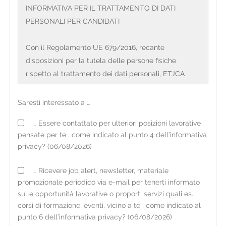
INFORMATIVA PER IL TRATTAMENTO DI DATI
PERSONALI PER CANDIDATI
Con il Regolamento UE 679/2016, recante
disposizioni per la tutela delle persone fisiche
rispetto al trattamento dei dati personali, ETJCA
S.p.a. Agenzia per il lavoro con sede legale in Corso
Sempione, 4 – 20154 Milano e direzione generale in
Saresti interessato a …
Via Valassina, 24 – 20159 Milano, CF/PI:
… Essere contattato per ulteriori posizioni lavorative
12720200158, (di seguito definita 'organizzazione') in
pensate per te , come indicato al punto 4 dell’informativa
qualità di Titolare del trattamento, è tenuta a fornire
privacy? (06/08/2026)
alcune informazioni riguardanti l'utilizzo dei dati
personali dei candidati. L'organizzazione opera sul
… Ricevere job alert, newsletter, materiale
territorio italiano mediante filiali il cui elenco
promozionale periodico via e-mail per tenerti informato
aggiornato è consultabile sul sito internet
sulle opportunità lavorative o proporti servizi quali es.
www.etjca.it
corsi di formazione, eventi, vicino a te , come indicato al
punto 6 dell’informativa privacy? (06/08/2026)