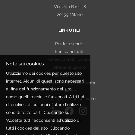
Via Ugo Bassi, 8
politico o sindacale, nonché lo stato di salute. In
20159 Milano
alcuni casi tali Dati potrebbero essere strettamente
necessari ai fini della selezione. In tal caso saranno
LINK UTILI
trattati esclusivamente per le finalità connesse
all'ottemperanza di un obbligo
Per le aziende
contrattuale/precontrattuale, legale, normativo,
Per i candidati
regolamentare, nonché a disposizioni impartite da
Consulenti del lavoro
autorità a ciò legittimate e da organi di vigilanza e
Note sui cookies
Offerte di Lavoro
controllo. Qualora nei curricula inviati dai Candidati
Utilizziamo dei cookies per questo sito
Lavora con noi
siano presenti dati non pertinenti rispetto alla finalità
internet. Alcuni di questi sono necessari
Firma elettronica avanzata
perseguita, Etjca si asterrà dall'utilizzare tali
al fine del funzionamento del sito,
Ebitemp
informazioni.
come quelli tecnici e funzionali. Altri tipi
CCNL Agenzie per il lavoro
In ogni caso tutti questi dati vengono trattati nel
di cookies, di cui puoi rifiutare l’utilizzo,
rispetto della citata legge e degli obblighi di
sono di terze parti. Cliccando su
riservatezza cui si è sempre ispirata l'attività
“Accetta tutti” acconsenti all’utilizzo di
dell'organizzazione.
tutti i cookies del sito. Cliccando,
PERIODO DI CONSERVAZIONE DEI DATI