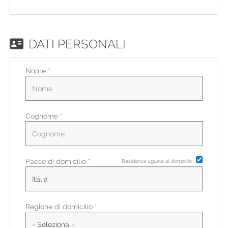
EN
FR
DATI PERSONALI
Nome *
IT
DE
Cognome *
ES
Paese di domicilio *
Residenza uguale al domicilio
PT
Regione di domicilio *