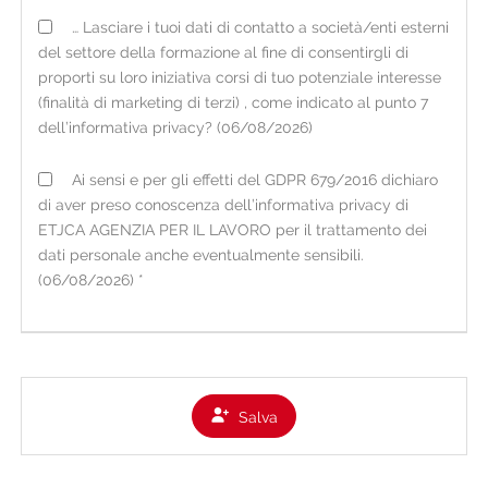
FONTE DEI DATI E TIPOLOGIA DI DATI TRATTATI
… Lasciare i tuoi dati di contatto a società/enti esterni
I dati personali acquisiti dall'organizzazione possono
del settore della formazione al fine di consentirgli di
essere raccolti:
proporti su loro iniziativa corsi di tuo potenziale interesse
• direttamente presso l'interessato, tramite
(finalità di marketing di terzi) , come indicato al punto 7
consegna del CV cartaceo in filiale o tramite il
dell’informativa privacy? (06/08/2026)
portale online sul sito internet
www.etjca.it
nella
Ai sensi e per gli effetti del GDPR 679/2016 dichiaro
sezione per i candidati (ove è possibile anche il
di aver preso conoscenza dell’informativa privacy di
caricamento spontaneo di un video del candidato);
ETJCA AGENZIA PER IL LAVORO per il trattamento dei
• occasionalmente presso fonti ad accesso pubblico
dati personale anche eventualmente sensibili.
o presso soggetti terzi (es. informazioni di carattere
(06/08/2026) *
lavorativo presenti su social network nei limiti di
quanto consentito dalla vigente normativa).
Per i dati raccolti non direttamente presso
l'interessato, viene fornita la presente informativa
Salva
all'atto della loro registrazione e comunque non
oltre la prima eventuale comunicazione.