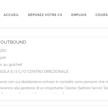
ACCUEIL
DÉPOSEZ VOTRE CV
EMPLOIS
COURS
E OUTBOUND
ZIO
ppel
es au guichet
O ISOLA E/2 C/O CENTRO DIREZIONALE
con cui desideriamo entrare in contatto sono persone che rico
ranno alla gestione di un importante Cliente (Settore Servizi Tele
o Business. Principali Responsabilità - E