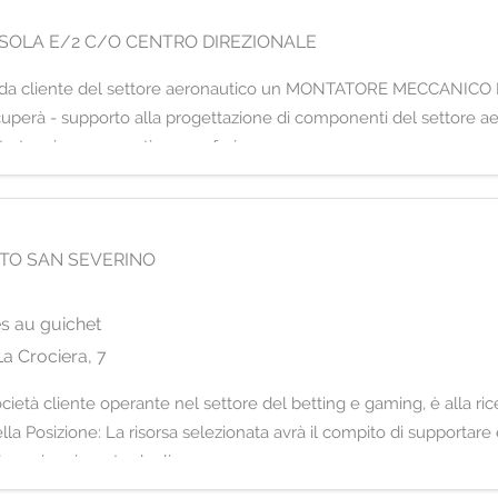
O ISOLA E/2 C/O CENTRO DIREZIONALE
zienda cliente del settore aeronautico un MONTATORE MECCANICO La 
occuperà - supporto alla progettazione di componenti del settore 
to tecnico aeronautico - preferi
TO SAN SEVERINO
es au guichet
a Crociera, 7
società cliente operante nel settore del betting e gaming, è alla ri
a Posizione: La risorsa selezionata avrà il compito di supportare 
al raggiungimento degli o