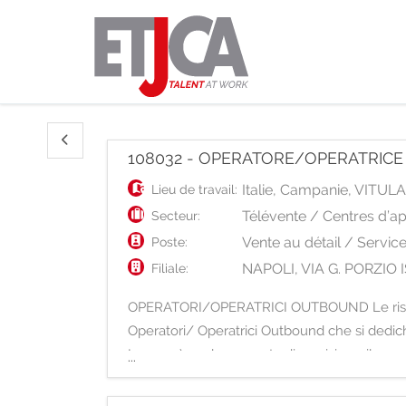
108032 - OPERATORE/OPERATRIC
Italie
,
Campanie
,
VITULA
Lieu de travail:
Télévente / Centres d’a
Secteur:
Vente au détail / Servic
Poste:
NAPOLI, VIA G. PORZI
Filiale:
OPERATORI/OPERATRICI OUTBOUND Le risorse 
Operatori/ Operatrici Outbound che si dediche
Imprese) per la proposta di servizi e svilupp
...