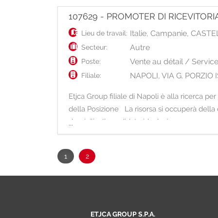
107629 - PROMOTER DI RICEVITORI
Italie
,
Campanie
,
CASTE
Lieu de travail:
Autre
Secteur:
Vente au détail / Servic
Poste:
NAPOLI, VIA G. PORZI
Filiale:
Etjca Group filiale di Napoli è alla ricerca
della Posizione La risorsa si occuperà della 
domicilio. Il candidato ideale è una persona
...
1
2
ETJCA GROUP S.P.A.