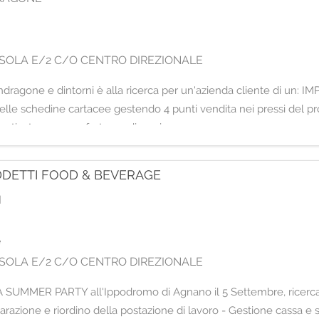
O ISOLA E/2 C/O CENTRO DIREZIONALE
 Mondragone e dintorni è alla ricerca per un'azienda cliente di un
delle schedine cartacee gestendo 4 punti vendita nei pressi del pro
otivata, con una forte predisposiz
ADDETTI FOOD & BEVERAGE
I
e
O ISOLA E/2 C/O CENTRO DIREZIONALE
il JOVA SUMMER PARTY all'Ippodromo di Agnano il 5 Settembre, ri
ione e riordino della postazione di lavoro - Gestione cassa e se