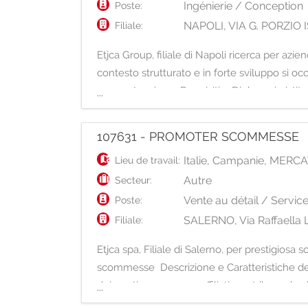
Ingénierie / Conception
Poste:
NAPOLI, VIA G. PORZI
Filiale:
Etjca Group, filiale di Napoli ricerca per a
contesto strutturato e in forte sviluppo si 
e manutenzione Requisiti: - Diploma in istitu
...
107631 - PROMOTER SCOMMESSE
Italie
,
Campanie
,
MERCA
Lieu de travail:
Autre
Secteur:
Vente au détail / Servic
Poste:
SALERNO, Via Raffaella L
Filiale:
Etjca spa, Filiale di Salerno, per prestigiosa 
scommesse Descrizione e Caratteristiche dell
dei punti scommessa affiliati, contribuendo 
...