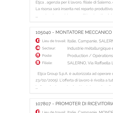
Etjca , agenzia per il lavoro, filiale di Sa
La risorsa sarà inserita nel reparto produtti
garantendo precisione, qualità e rispetto de
...
105040 - MONTATORE MECCANICO
Italie
,
Campanie
,
SALER
Lieu de travail:
Industrie métallurgique
Secteur:
Production / Opération
Poste:
SALERNO, Via Raffaella L
Filiale:
Etjca Group S.p.A. è autorizzata ad operare d
23/02/2005). L'offerta di lavoro è rivolta a tu
indipendentemente da età, etnia, credo relig
...
107807 - PROMOTER DI RICEVITORI
Italie
,
Campanie
,
MOND
Lieu de travail: