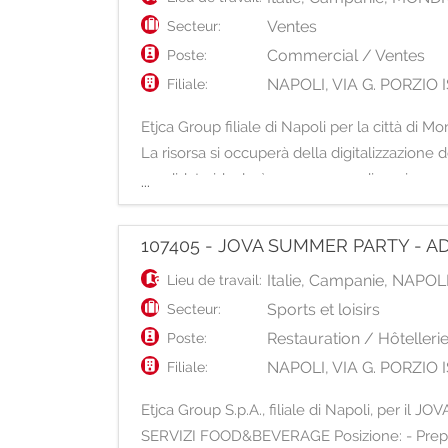
Ventes
Secteur:
Commercial / Ventes
Poste:
NAPOLI, VIA G. PORZI
Filiale:
Etjca Group filiale di Napoli per la città di
La risorsa si occuperà della digitalizzazione 
candidato ideale è una persona dinamica e m
...
107405 - JOVA SUMMER PARTY - 
Italie
,
Campanie
,
NAPOL
Lieu de travail:
Sports et loisirs
Secteur:
Restauration / Hôtelleri
Poste:
NAPOLI, VIA G. PORZI
Filiale:
Etjca Group S.p.A., filiale di Napoli, per 
SERVIZI FOOD&BEVERAGE Posizione: - Preparaz