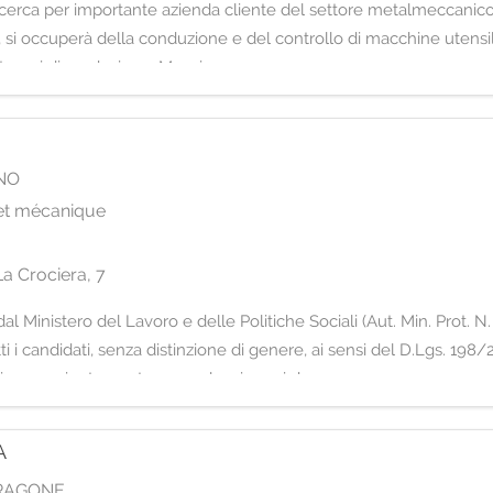
lerno, cerca per importante azienda cliente del settore metalmecc
vo, si occuperà della conduzione e del controllo di macchine utensi
i tempi di produzione. Mansion
NO
 et mécanique
s
a Crociera, 7
al Ministero del Lavoro e delle Politiche Sociali (Aut. Min. Prot. N
tti i candidati, senza distinzione di genere, ai sensi del D.Lgs. 198/2
ioso o orientamento sessuale, ai sensi de
A
RAGONE