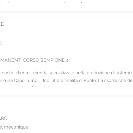
ti - Monitoraggio scorte e segnalazione riassort
LE
I
l
s
RMANENT, CORSO SEMPIONE 4
ostra cliente, azienda specializzata nella produzione di sistemi co
/una Capo Turno. Job Title e finalità di Ruolo: La risorsa che de
arazione di impianti elettri
ARO
 et mécanique