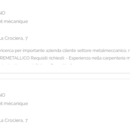
NO
 et mécanique
s
a Crociera, 7
rno, ricerca per importante azienda cliente settore metalmeccanico,
REMETALLICO Requisiti richiesti: - Esperienza nella carpenteria 
o strutture metalliche - Capacità di
NO
 et mécanique
s
a Crociera, 7