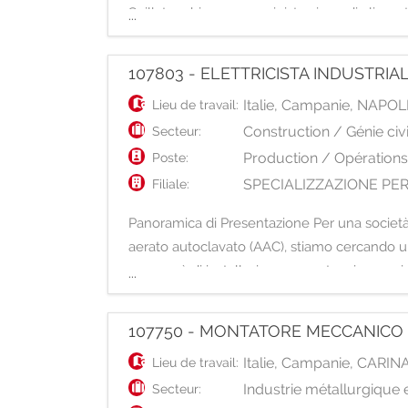
Spillatura birra e somministrazione di alimen
...
107803 - ELETTRICISTA INDUSTRIA
Italie
,
Campanie
,
NAPOL
Lieu de travail:
Construction / Génie civi
Secteur:
Production / Opération
Poste:
SPECIALIZZAZIONE PE
Filiale:
Panoramica di Presentazione Per una società n
aerato autoclavato (AAC), stiamo cercando un
occuperà di installazione, manutenzione e rip
...
107750 - MONTATORE MECCANICO
Italie
,
Campanie
,
CARIN
Lieu de travail:
Industrie métallurgique
Secteur: