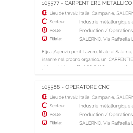
105577 - CARPENTIERE METALLICO
Italie
,
Campanie
,
SALER
Lieu de travail:
Industrie métallurgique
Secteur:
Production / Opération
Poste:
SALERNO, Via Raffaella L
Filiale:
Etjca ,Agenzia per il Lavoro, filiale di Sale
inserire nel proprio organico, un: CARPENTIE
della saldatura a filo MIG/MAG e assemblaggi
...
105588 - OPERATORE CNC
Italie
,
Campanie
,
SALER
Lieu de travail:
Industrie métallurgique
Secteur:
Production / Opération
Poste:
SALERNO, Via Raffaella L
Filiale: