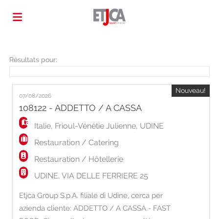
Accueil
Résultats pour:
Emplois
Nouveau!
07/08/2026
108122 - ADDETTO / A CASSA
Déposez
Italie
,
Frioul-Vénétie Julienne
,
UDINE
Restauration / Catering
votre
Connexion
Restauration / Hôtellerie
UDINE, VIA DELLE FERRIERE 25
CV
Langue
Etjca Group S.p.A. filiale di Udine, cerca per
azienda cliente: ADDETTO / A CASSA - FAST