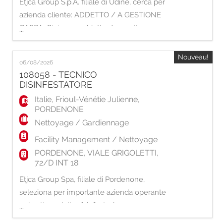
Etjca Group S.p.A. filiale di Udine, cerca per
azienda cliente: ADDETTO / A GESTIONE
CASSA Si ricerca addetto / a gestione cassa
...
per noto fast food. MANSIONI: -
Accoglienza e servizio al cliente - Supporto
Nouveau!
06/08/2026
alla cucina - Gestione transazioni di
108058 - TECNICO
pagamento - Mantenimento pulizia sala
DISINFESTATORE
REQUISITI RICHIESTI - Esperienza minima
Italie
,
Frioul-Vénétie Julienne
,
come addetto/
PORDENONE
Nettoyage / Gardiennage
Facility Management / Nettoyage
PORDENONE, VIALE GRIGOLETTI,
72/D INT 18
Etjca Group Spa, filiale di Pordenone,
seleziona per importante azienda operante
nel settore della disinfestazione,
...
derattizzazione e sanificazione: TECNICO