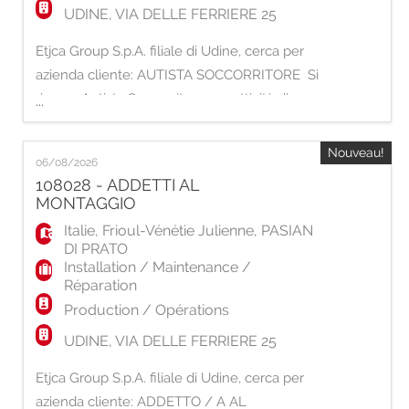
UDINE, VIA DELLE FERRIERE 25
Etjca Group S.p.A. filiale di Udine, cerca per
azienda cliente: AUTISTA SOCCORRITORE Si
ricerca Autista Soccorritore per attività di
...
trasporto sanitario. Requisiti richiesti: -
Patente di guida categoria B - Attestato di
Nouveau!
06/08/2026
primo soccorso - Certificazione BLSD in
108028 - ADDETTI AL
corso di validità - Disponibilità a lavorare nei
MONTAGGIO
fine settimana - Serietà, affid
Italie
,
Frioul-Vénétie Julienne
,
PASIAN
DI PRATO
Installation / Maintenance /
Réparation
Production / Opérations
UDINE, VIA DELLE FERRIERE 25
Etjca Group S.p.A. filiale di Udine, cerca per
azienda cliente: ADDETTO / A AL