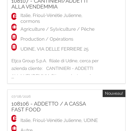
108107 - CANTINIERI/ADDETTI
della gestione e del coordinamento delle
ALLA VENDEMMIA
attività logistiche con particolare attenzione
Italie
,
Frioul-Vénétie Julienne
,
cormons
Agriculture / Sylviculture / Pêche
Production / Opérations
UDINE, VIA DELLE FERRIERE 25
Etjca Group S.p.A. filiale di Udine, cerca per
azienda cliente: CANTINIERI - ADDETTI
ALLA VENDEMMIA Stiamo selezionando
...
operai da inserire all'interno dell'azienda per
occuparsi delle operazioni di vendemmia. Si
Nouveau!
07/08/2026
richiede disponibilità al lavoro all'aperto.
108106 - ADDETTO / A CASSA
Automuniti Orario di Lavoro: 8-17 Luogo di
FAST FOOD
Lavoro: CORMONS Etjca Group S.p.A.
Italie
,
Frioul-Vénétie Julienne
,
UDINE
Autre