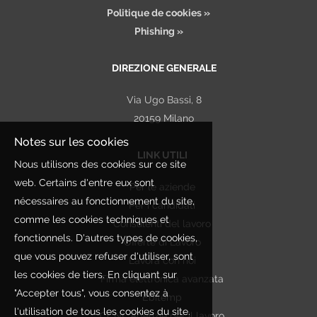
Politique de cookies »
Phishing »
DIREZIONE GENERALE
Via Ugo Bassi, 8
20159 Milano
Notes sur les cookies
LINK UTILI
Nous utilisons des cookies sur ce site
web. Certains d'entre eux sont
Per le aziende
nécessaires au fonctionnement du site,
Per i candidati
comme les cookies techniques et
Consulenti del lavoro
fonctionnels. D'autres types de cookies,
Offerte di Lavoro
que vous pouvez refuser d'utiliser, sont
Lavora con noi
les cookies de tiers. En cliquant sur
Firma elettronica avanzata
"Accepter tous", vous consentez à
Ebitemp
l'utilisation de tous les cookies du site.
CCNL Agenzie per il lavoro