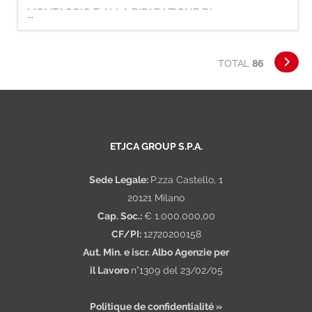
MONTAGGIO E ALLA RIPARAZIONE DI
...
TENDE E PERGOLE Mansioni: - Montaggio di
tende da sole, tende a bracci e pergole -
TOTAL
86
Interventi di manutenzione, riparazione e
regolazione di tende - Installazione di
strutture fisse per esterni e interni - Utilizzo
di utensili manuali ed
ETJCA GROUP S.P.A.
Sede Legale:
P.zza Castello, 1
20121 Milano
Cap. Soc.:
€ 1.000.000,00
CF/PI:
12720200158
Aut. Min. e iscr. Albo Agenzie per
il Lavoro
n°1309 del 23/02/05
Politique de confidentialité »