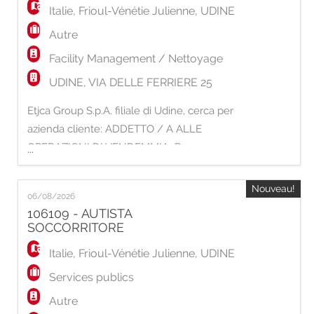
Italie
,
Frioul-Vénétie Julienne
,
UDINE
Autre
Facility Management / Nettoyage
UDINE, VIA DELLE FERRIERE 25
Etjca Group S.p.A. filiale di Udine, cerca per
azienda cliente: ADDETTO / A ALLE
OPERAZIONI DI VENDEMMIA Per
...
importante azienda operante nel settore
vitivinicolo siamo alla ricerca di addetti / e
Nouveau!
06/08/2026
alle operazioni di vendemmia da inserire in
106109 - AUTISTA
stabilimento. Mansioni: - Supporto alle
SOCCORRITORE
operazioni di vendemmia all'interno dello
Italie
,
Frioul-Vénétie Julienne
,
UDINE
stabilimento - Attivi
Services publics
Autre