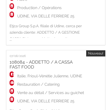
Production / Opérations
UDINE, VIA DELLE FERRIERE 25
Etjca Group S.p.A. filiale di Udine, cerca per
azienda cliente: ADDETTO / A GESTIONE
CASSA Si ricerca addetto / a gestione cassa
...
per noto fast food. MANSIONI: -
Accoglienza e servizio al cliente - Supporto
Nouveau!
07/08/2026
alla cucina - Gestione transazioni di
108084 - ADDETTO / A CASSA
pagamento - Mantenimento pulizia sala
FAST FOOD
REQUISITI RICHIESTI - Esperienza minima
Italie
,
Frioul-Vénétie Julienne
,
UDINE
come addetto/a c
Restauration / Catering
Vente au détail / Services au guichet
UDINE, VIA DELLE FERRIERE 25