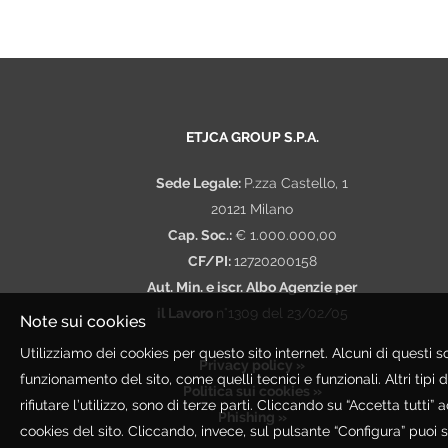
ETJCA GROUP S.P.A.
Sede Legale:
P.zza Castello, 1
20121 Milano
Cap. Soc.:
€ 1.000.000,00
CF/PI:
12720200158
Aut. Min. e iscr. Albo Agenzie per
il Lavoro
n°1309 del 23/02/05
Note sui cookies
Utilizziamo dei cookies per questo sito internet. Alcuni di questi s
Privacy policy »
funzionamento del sito, come quelli tecnici e funzionali. Altri tipi d
Politica sui cookies »
rifiutare l’utilizzo, sono di terze parti. Cliccando su “Accetta tutti” ac
Phishing »
cookies del sito. Cliccando, invece, sul pulsante “Configura” puoi 