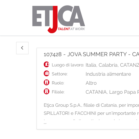
107428 - JOVA SUMMER PARTY - CAS
Italia
,
Calabria
,
CATAN
Luogo di lavoro:
Industria alimentare
Settore:
Altro
Ruolo:
CATANIA, Largo Papa 
Filiale:
Etjca Group S.p.A., filiale di Catania, per i
SPILLATORI e FACCHINI per un'importante realt
temporanea di alimenti e bevande in occasion
...