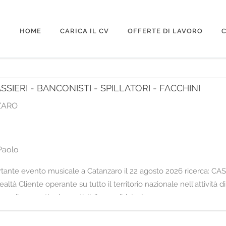
HOME
CARICA IL CV
OFFERTE DI LAVORO
C
SIERI - BANCONISTI - SPILLATORI - FACCHINI
ZARO
Paolo
mportante evento musicale a Catanzaro il 22 agosto 2026 ricerca: 
à Cliente operante su tutto il territorio nazionale nell'attività 
e di concerti ed eventi. Il/la candidato/