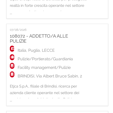
realtà in forte crescita operante nel settore
gomma - plastica, ricerca un/una:
...
RESPONSABILE DI PRODUZIONE La
risorsa si occuperà di: - coordinare e
07/08/2026
supervisionare le attività dei reparti
108072 - ADDETTO/A ALLE
produttivi, assicurando il rispetto dei
PULIZIE
programmi di produzione; - pianificare e
Italia
,
Puglia
,
LECCE
monitor
Pulizie/Portierato/Guardiania
Facility management/Pulizie
BRINDISI, Via Albert Bruce Sabin, 2
Etjca S.p.A., filiale di Brindisi, ricerca per
azienda cliente operante nel settore dei
servizi, un/una Addetto/a alle Pulizie .
...
Requisiti richiesti: - Pregressa esperienza nel
settore delle pulizie; - Precisione, affidabilità