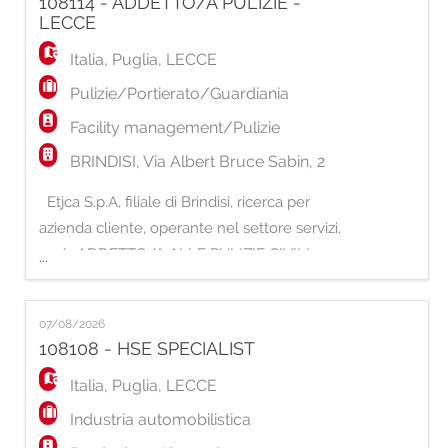
108114 - ADDETTO/A PULIZIE -
impianti e delle apparecchiature presenti
LECCE
nello stabilimento, intervenendo in caso di
Italia
,
Puglia
,
LECCE
anomalie e contribuendo a
Pulizie/Portierato/Guardiania
Facility management/Pulizie
BRINDISI, Via Albert Bruce Sabin, 2
Etjca S.p.A, filiale di Brindisi, ricerca per
azienda cliente, operante nel settore servizi,
un/a ADDETTO/A ALLE PULIZIE CIVILI
...
Requisiti: · Pregressa esperienza nella
mansione (pulizia di negozi e/o centri
07/08/2026
commerciali) · Disponibilità immediata:
108108 - HSE SPECIALIST
la selezione ha carattere d'urgenza Luogo di
lavoro: Lecce Orario di lavoro: pa
Italia
,
Puglia
,
LECCE
Industria automobilistica