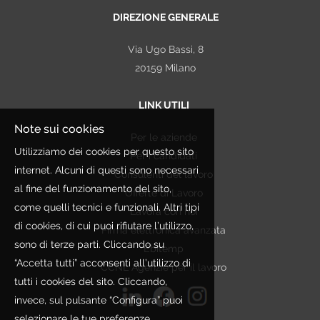
DIREZIONE GENERALE
Via Ugo Bassi, 8
20159 Milano
LINK UTILI
Note sui cookies
Per le aziende
Utilizziamo dei cookies per questo sito
Per i candidati
internet. Alcuni di questi sono necessari
Consulenti del lavoro
al fine del funzionamento del sito,
Offerte di Lavoro
come quelli tecnici e funzionali. Altri tipi
Lavora con noi
di cookies, di cui puoi rifiutare l’utilizzo,
Firma elettronica avanzata
sono di terze parti. Cliccando su
Ebitemp
“Accetta tutti” acconsenti all’utilizzo di
CCNL Agenzie per il lavoro
tutti i cookies del sito. Cliccando,
invece, sul pulsante “Configura” puoi
selezionare le tue preferenze.