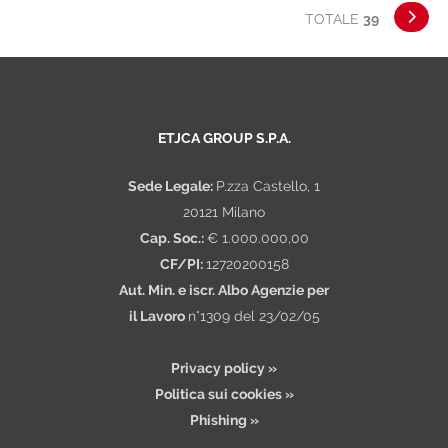
TOTALE
39
· Movimentazione di rimorchi tra diverse
piattaforme logistiche; · Operazioni di
gancio e sganci
ETJCA GROUP S.P.A.
Sede Legale:
P.zza Castello, 1
20121 Milano
Cap. Soc.:
€ 1.000.000,00
CF/PI:
12720200158
Aut. Min. e iscr. Albo Agenzie per
il Lavoro
n°1309 del 23/02/05
Privacy policy »
Politica sui cookies »
Phishing »