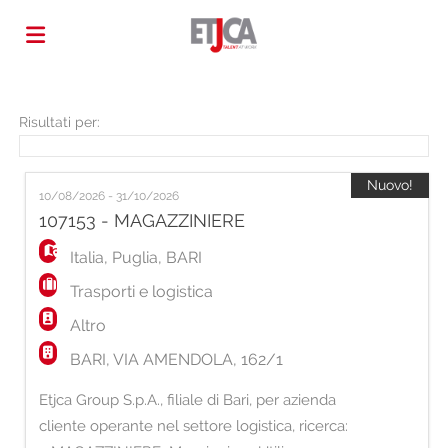
Home
Risultati per:
Offerte
Nuovo!
10/08/2026 - 31/10/2026
107153 - MAGAZZINIERE
di
Carica
Italia
,
Puglia
,
BARI
Trasporti e logistica
lavoro
il
Login
Altro
BARI, VIA AMENDOLA, 162/1
CV
Lingua
Etjca Group S.p.A., filiale di Bari, per azienda
cliente operante nel settore logistica, ricerca: