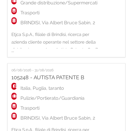
Grande distribuzione/Supermercati
Trasporti
BRINDISI, Via Albert Bruce Sabin, 2
Etjca S.p.A., filiale di Brindisi, ricerca per
azienda cliente operante nel settore della
distribuzione, un/una Autista Patente C o B
...
da inserire con mansioni di addetto/a alle
consegne. Requisiti richiesti: - Pregressa
06/08/2026 - 31/08/2026
esperienza nella mansione di autista
105248 - AUTISTA PATENTE B
consegnatario; - Possesso della patente C o
B; - Pregressa esperienza nell'utilizzo di peda
Italia
,
Puglia
,
taranto
Pulizie/Portierato/Guardiania
Trasporti
BRINDISI, Via Albert Bruce Sabin, 2
Etjca S.p.A., filiale di Brindisi, ricerca per