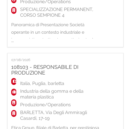
Produzione/Operations
SPECIALIZZAZIONE PERMANENT,
CORSO SEMPIONE 4
Panoramica di Presentazione Società
operante in un contesto industriale e
ingegneristico strutturato, caratterizzata da
...
un contesto operativo complesso e
altamente regolamentato ricerca un/una
07/08/2026
HSE Specialist con focus ambientale
108103 - RESPONSABILE DI
all'interno della funzione Ambiente, Salute e
PRODUZIONE
Sicurezza. Job Title e finalità di Ruolo: HSE
Italia
,
Puglia
,
barletta
SPECIALIST La risorsa
Industria della gomma e della
materia plastica
Produzione/Operations
BARLETTA, Via Degli Ammiragli
Casardi, 17-19
Etjca Group, filiale di Barletta, per prestigiosa