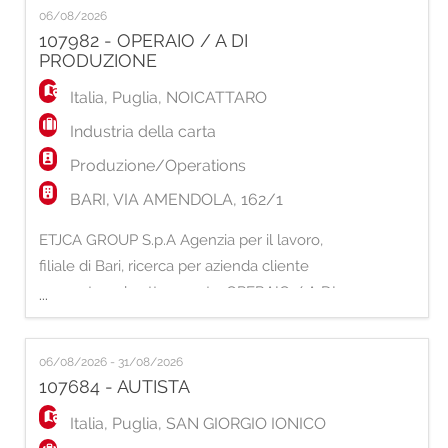
06/08/2026
e attenzione ai dettagli; - Disponibilità a
107982 - OPERAIO / A DI
lavorare su turni a ciclo continuo, compresi i
PRODUZIONE
giorni festivi (no turno nottu
Italia
,
Puglia
,
NOICATTARO
Industria della carta
Produzione/Operations
BARI, VIA AMENDOLA, 162/1
ETJCA GROUP S.p.A Agenzia per il lavoro,
filiale di Bari, ricerca per azienda cliente
operante nel settore carta: OPERAIO / A DI
...
PRODUZIONE La risorsa inserita all'interno
del comparto di stampa si occuperà di
06/08/2026 - 31/08/2026
fornire supporto in merito le seguenti attività:
107684 - AUTISTA
- Preparare ed avviare le macchine e gli
impianti di produzione; - Controllare il corret
Italia
,
Puglia
,
SAN GIORGIO IONICO