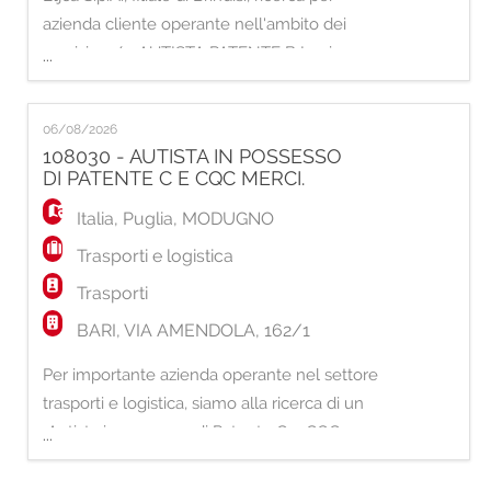
azienda cliente operante nell'ambito dei
servizi un/a: AUTISTA PATENTE B La risorsa
...
selezionata si occuperà di: - consegna e ritiro
della biancheria presso clienti tramite mezzo
06/08/2026
aziendale; - carico e scarico della merce; -
108030 - AUTISTA IN POSSESSO
supporto alle attività interne di lavanderia
DI PATENTE C E CQC MERCI.
industriale; - smistamento, pieg
Italia
,
Puglia
,
MODUGNO
Trasporti e logistica
Trasporti
BARI, VIA AMENDOLA, 162/1
Per importante azienda operante nel settore
trasporti e logistica, siamo alla ricerca di un
Autista in possesso di Patente C e CQC
...
Merci La risorsa si occuperà di: · Attività
di trasporto esclusivamente in ambito locale;