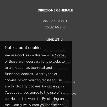
DIREZIONE GENERALE
Via Ugo Bassi, 8
20159 Milano
LINK UTILI
Notes about cookies
Per le aziende
We use cookies on this website. Some
Per i candidati
of these are necessary for the website
Consulenti del lavoro
to work, such as technical and
Offerte di Lavoro
functional cookies. Other types of
Lavora con noi
cookies, which you can refuse to use,
Firma elettronica avanzata
are third-party cookies. By clicking on
Ebitemp
"Accept all" you agree to the use of all
CCNL Agenzie per il lavoro
cookies on the website. By clicking on
the "Configure" button you can select