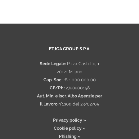
Store Manager nella gestione del punto
vendita, nella supervisione del pe
ETJCA GROUP S.P.A.
Sede Legale:
P.zza Castello, 1
20121 Milano
Cap. Soc.:
€ 1.000.000,00
CF/PI:
12720200158
Aut. Min. e iscr. Albo Agenzie per
il Lavoro
n°1309 del 23/02/05
Privacy policy »
Cookie policy »
Phishing »