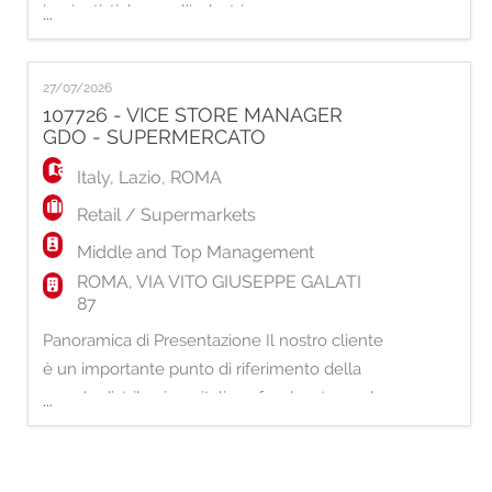
EN
impiantistiche per l'industria, con
...
orientamento all'innovazione e alla
multidisciplinarità. Fondata nel 1950, ha
FR
27/07/2026
consolidato uno status quo che traduce
107726 - VICE STORE MANAGER
l'esperienza pluridecennale in solidità
GDO - SUPERMERCATO
IT
patrimoniale, sicurezza sul cantiere, crescita
Italy
,
Lazio
,
ROMA
degli esperti tecnici multidisciplin
Retail / Supermarkets
DE
Middle and Top Management
ROMA, VIA VITO GIUSEPPE GALATI
ES
87
Panoramica di Presentazione Il nostro cliente
è un importante punto di riferimento della
PT
grande distribuzione italiana food, noto per la
...
qualità dei prodotti e per l'attenzione verso il
cliente. Job Title e Finalità del Ruolo: VICE
STORE MANAGER La figura affiancherà lo