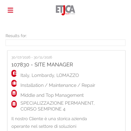
Home
Results for:
Job
30/07/2026 - 30/11/2026
107830 - SITE MANAGER
list
Upload
Italy
,
Lombardy
,
LOMAZZO
Installation / Maintenance / Repair
your
Login
Middle and Top Management
SPECIALIZZAZIONE PERMANENT,
CORSO SEMPIONE 4
CV
Language
Il nostro Cliente è una storica azienda
operante nel settore di soluzioni