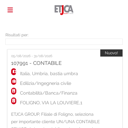
Home
Risultati per:
Offerte
Nuovo!
05/08/2026 - 31/08/2026
107991 - CONTABILE
di
Carica
Italia
,
Umbria
,
bastia umbra
Edilizia/Ingegneria civile
lavoro
il
Login
Contabilità/Banca/Finanza
FOLIGNO, VIA LA LOUVIERE,1
CV
Lingua
ETJCA GROUP, Filiale di Foligno, seleziona
per importante cliente UN/UNA CONTABILE