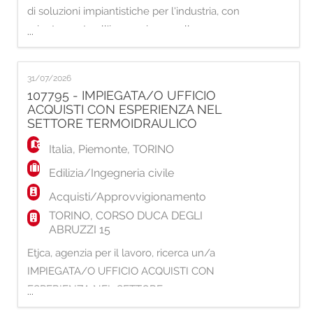
di soluzioni impiantistiche per l'industria, con
orientamento all'innovazione e alla
...
multidisciplinarità, Etjca Group filiale di Cantù
cerca un/una: SALDATORE TUBISTA
31/07/2026
JUNIOR Scopo del ruolo sarà quello di
107795 - IMPIEGATA/O UFFICIO
installazione di impianti e apparecchiature
ACQUISTI CON ESPERIENZA NEL
meccaniche (impianti di processo, piping, risc
SETTORE TERMOIDRAULICO
Italia
,
Piemonte
,
TORINO
Edilizia/Ingegneria civile
Acquisti/Approvvigionamento
TORINO, CORSO DUCA DEGLI
ABRUZZI 15
Etjca, agenzia per il lavoro, ricerca un/a
IMPIEGATA/O UFFICIO ACQUISTI CON
ESPERIENZA NEL SETTORE
...
TERMOIDRAULICO. Il profilo ideale ricercato