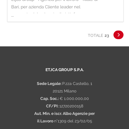
Bari, per azienda Cliente leader nel
comparto del noleggio di piattaforme aeree
...
con operatore a bordo: N. 1 OPERATRICE /
OPERATORE PLE CON PATENTE
TOTALE
23
CATEGORIA C Il nostro Cliente, nell'ottica di
ampliare il proprio organico, ricerca una
Risorsa cui affidare la responsabilità delle
attività di c
ETJCA GROUP S.P.A.
Sede Legale:
P.zza Castello, 1
20121 Milano
Cap. Soc.:
€ 1.000.000,00
CF/PI:
12720200158
Aut. Min. e iscr. Albo Agenzie per
il Lavoro
n°1309 del 23/02/05