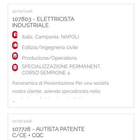
deve aver maturato un'esperienza pregressa
29/07/2026
di almeno 5 anni nel ruolo, possedere una
107803 - ELETTRICISTA
solida competenza tecnica e una
INDUSTRIALE
conoscenza approfondita del settore. È
Italia
,
Campania
,
NAPOLI
fondamentale la capacità di lettura del
disegn
Edilizia/Ingegneria civile
Produzione/Operations
SPECIALIZZAZIONE PERMANENT,
CORSO SEMPIONE 4
Panoramica di Presentazione Per una società
nostra cliente, azienda specializzata nella
produzione di sistemi costruttivi in
...
calcestruzzo aerato autoclavato (AAC),
stiamo cercando un/una Capo Turno. Job
27/07/2026
Title e finalità di Ruolo: La risorsa che
107728 - AUTISTA PATENTE
desideriamo incontrare si occuperà di
C/CE + CQC