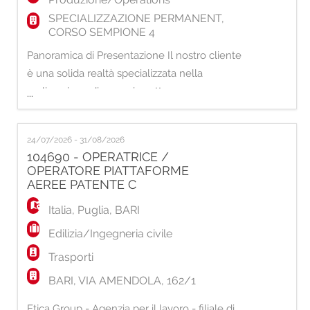
SPECIALIZZAZIONE PERMANENT,
CORSO SEMPIONE 4
Panoramica di Presentazione Il nostro cliente
è una solida realtà specializzata nella
realizzazione di opere in sotterraneo,
...
consolidamenti, gallerie e interventi di
ingegneria civile complessa. L'azienda si
24/07/2026 - 31/08/2026
distingue per l'elevata specializzazione
104690 - OPERATRICE /
tecnica, l'attenzione alla sicurezza e la
OPERATORE PIATTAFORME
continua innovazione dei processi operativi
AEREE PATENTE C
Job Title
Italia
,
Puglia
,
BARI
Edilizia/Ingegneria civile
Trasporti
BARI, VIA AMENDOLA, 162/1
Etjca Group - Agenzia per il lavoro - filiale di