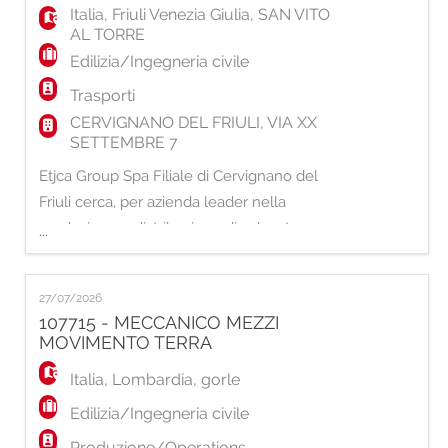
installazione, manutenzione e riparazione di
Italia
,
Friuli Venezia Giulia
,
SAN VITO
impianti elettri
AL TORRE
Edilizia/Ingegneria civile
Trasporti
CERVIGNANO DEL FRIULI, VIA XX
SETTEMBRE 7
Etjca Group Spa Filiale di Cervignano del
Friuli cerca, per azienda leader nella
produzione e distribuzione di calcestruzzo
...
preconfezionato, CCNL Edilizia Industria, un
/ una: AUTISTI / E PATENTE C/CE + CQC
27/07/2026
MERCI La risorsa si occuperà di: -
107715 - MECCANICO MEZZI
Conduzione della betoniera per il
MOVIMENTO TERRA
trasporto del calcestruzzo. - Carico, trasporto
Italia
,
Lombardia
,
gorle
e scarico d
Edilizia/Ingegneria civile
Produzione/Operations