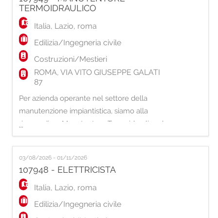
funzionamento dei macchinari e la
TERMOIDRAULICO
conformità del prodotto finito;
Italia
,
Lazio
,
roma
Edilizia/Ingegneria civile
Costruzioni/Mestieri
ROMA, VIA VITO GIUSEPPE GALATI
87
Per azienda operante nel settore della
manutenzione impiantistica, siamo alla
ricerca di un Manutentore Termoidraulico da
...
inserire all'interno di un team specializzato
nella gestione e manutenzione di impianti
03/08/2026 - 01/11/2026
civili e industriali. Attività principali La risorsa
107948 - ELETTRICISTA
si occuperà di: - Manutenzione ordinaria e
straordinaria di impianti termici, idraul
Italia
,
Lazio
,
roma
Edilizia/Ingegneria civile