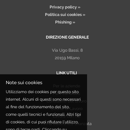
Privacy policy »
Politica sui cookies »
Phishing »
DIREZIONE GENERALE
Via Ugo Bassi, 8
20159 Milano
LINK UTILI
Note sui cookies
Per le aziende
Utilizziamo dei cookies per questo sito
Per i candidati
internet. Alcuni di questi sono necessari
Consulenti del lavoro
al fine del funzionamento del sito,
Offerte di Lavoro
come quelli tecnici e funzionali. Altri tipi
Lavora con noi
di cookies, di cui puoi rifiutare l’utilizzo,
Firma elettronica avanzata
sono di terze parti. Cliccando su