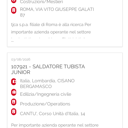
Costruzioni/Mestieri
ROMA, VIA VITO GIUSEPPE GALATI
87
tjca s.p.a. filiale di Roma è alla ricerca Per
importante azienda operante nel settore
impiantistico, ricerchiamo Elettricisti da
...
inserire presso cantieri e appalti situati sul
territorio di Roma e provincia. Mansioni
03/08/2026
principali: - Installazione e manutenzione di
107921 - SALDATORE TUBISTA
impianti elettrici civili e industriali; - Interventi
JUNIOR
presso diversi cantieri e app
Italia
,
Lombardia
,
CISANO
BERGAMASCO
Edilizia/Ingegneria civile
Produzione/Operations
CANTU', Corso Unità d'Italia, 14
Per importante azienda operante nel settore