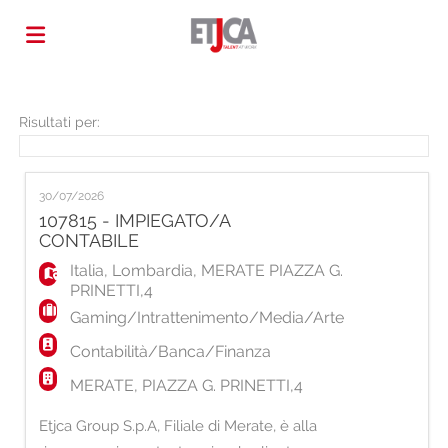
Home
Risultati per:
Offerte
30/07/2026
107815 - IMPIEGATO/A
CONTABILE
di
Carica
Italia
,
Lombardia
,
MERATE PIAZZA G.
PRINETTI,4
lavoro
il
Login
Gaming/Intrattenimento/Media/Arte
Contabilità/Banca/Finanza
CV
Lingua
MERATE, PIAZZA G. PRINETTI,4
Etjca Group S.p.A, Filiale di Merate, è alla