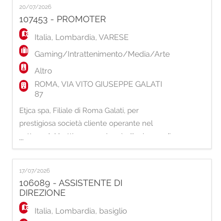
20/07/2026
Promozione dell'apertura dei conti gioco
107453 - PROMOTER
attraverso la procedura di attivazione e della
gestione del conto per il cliente; - Supporto
Italia
,
Lombardia
,
VARESE
Gaming/Intrattenimento/Media/Arte
Altro
ROMA, VIA VITO GIUSEPPE GALATI
87
Etjca spa, Filiale di Roma Galati, per
prestigiosa società cliente operante nel
settore del betting e gaming, è alla ricerca di
...
una figura di: Promoter settore gaming
Descrizione e Caratteristiche della Posizione:
17/07/2026
La risorsa selezionata avrà il compito di
106089 - ASSISTENTE DI
supportare e promuovere l'attività dei punti
DIREZIONE
scommessa affiliati, contribuendo al raggi
Italia
,
Lombardia
,
basiglio