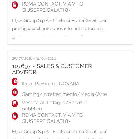
ROMA CONTACT, VIA VITO
GIUSEPPE GALATI 87
Etjca Group S.p.A.- Filiale di Roma Galati, per
prestigioso cliente operante nel settore del
betting e gaming, è alla ricerca di un/una:
...
SALES & CUSTOMER ADVISOR La risorsa si
occuperà delle seguenti attività: -
25/07/2026 - 31/08/2026
Promozione dell'apertura dei conti gioco
107697 - SALES & CUSTOMER
attraverso la procedura di attivazione e della
ADVISOR
gestione del conto per il cliente; - Supporto
Italia
,
Piemonte
,
NOVARA
Gaming/Intrattenimento/Media/Arte
Vendita al dettaglio/Servizi al
pubblico
ROMA CONTACT, VIA VITO
GIUSEPPE GALATI 87
Etjca Group S.p.A.- Filiale di Roma Galati, per