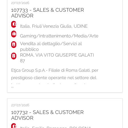
27/07/2026
Promozione dell'apertura dei conti gioco
107733 - SALES & CUSTOMER
attraverso la procedura di attivazione e della
ADVISOR
gestione del conto per il cliente; - Supporto
Italia
,
Friuli Venezia Giulia
,
UDINE
Gaming/Intrattenimento/Media/Arte
Vendita al dettaglio/Servizi al
pubblico
ROMA, VIA VITO GIUSEPPE GALATI
87
Etjca Group S.p.A.- Filiale di Roma Galati, per
prestigioso cliente operante nel settore del
betting e gaming, è alla ricerca di un/una:
...
SALES & CUSTOMER ADVISOR La risorsa si
occuperà delle seguenti attività: -
27/07/2026
Promozione dell'apertura dei conti gioco
107732 - SALES & CUSTOMER
attraverso la procedura di attivazione e della
ADVISOR
gestione del conto per il cliente; - Supporto