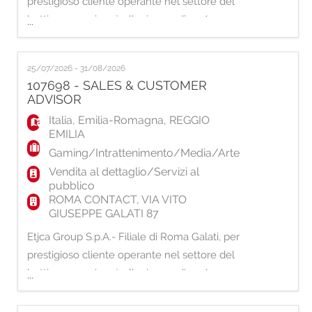
prestigioso cliente operante nel settore del
betting e gaming, è alla ricerca di un/una:
...
SALES & CUSTOMER ADVISOR La risorsa si
occuperà delle seguenti attività: -
25/07/2026 - 31/08/2026
Promozione dell'apertura dei conti gioco
107698 - SALES & CUSTOMER
attraverso la procedura di attivazione e della
ADVISOR
gestione del conto per il cliente; - Supporto
Italia
,
Emilia-Romagna
,
REGGIO
EMILIA
Gaming/Intrattenimento/Media/Arte
Vendita al dettaglio/Servizi al
pubblico
ROMA CONTACT, VIA VITO
GIUSEPPE GALATI 87
Etjca Group S.p.A.- Filiale di Roma Galati, per
prestigioso cliente operante nel settore del
betting e gaming, è alla ricerca di un/una:
...
SALES & CUSTOMER ADVISOR La risorsa si
occuperà delle seguenti attività: -