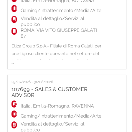
Italia
,
Emilia-Romagna
,
BOLOGNA
Gaming/Intrattenimento/Media/Arte
Vendita al dettaglio/Servizi al
pubblico
ROMA, VIA VITO GIUSEPPE GALATI
87
Etjca Group S.p.A.- Filiale di Roma Galati, per
prestigioso cliente operante nel settore del
betting e gaming, è alla ricerca di un/una:
...
SALES & CUSTOMER ADVISOR La risorsa si
occuperà delle seguenti attività: -
25/07/2026 - 31/08/2026
Promozione dell'apertura dei conti gioco
107699 - SALES & CUSTOMER
attraverso la procedura di attivazione e della
ADVISOR
gestione del conto per il cliente; - Supporto
Italia
,
Emilia-Romagna
,
RAVENNA
Gaming/Intrattenimento/Media/Arte
Vendita al dettaglio/Servizi al
pubblico