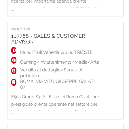
EN
ricerca per importante azienda cliente
operante nel settore artistico a MERATE (LC),
...
un/a IMPIEGATO/A CONTABILE. La risorsa
FR
inserita si occuperà principalmente di: -
29/07/2026
Gestione della contabilità generale (prima
107768 - SALES & CUSTOMER
nota, registrazioni contabili); - Ciclo attivo e
IT
ADVISOR
passivo (fatturazione, registrazione fa
Italia
,
Friuli Venezia Giulia
,
TRIESTE
DE
Gaming/Intrattenimento/Media/Arte
Vendita al dettaglio/Servizi al
pubblico
ES
ROMA, VIA VITO GIUSEPPE GALATI
87
Etjca Group S.p.A.- Filiale di Roma Galati, per
PT
prestigioso cliente operante nel settore del
betting e gaming, è alla ricerca di un/una:
...
SALES & CUSTOMER ADVISOR La risorsa si
occuperà delle seguenti attività: -