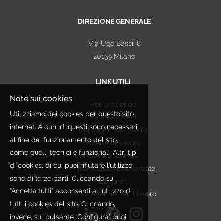
DIREZIONE GENERALE
Via Ugo Bassi, 8
20159 Milano
LINK UTILI
Note sui cookies
Per le aziende
Utilizziamo dei cookies per questo sito
Per i candidati
internet. Alcuni di questi sono necessari
Consulenti del lavoro
al fine del funzionamento del sito,
Offerte di Lavoro
come quelli tecnici e funzionali. Altri tipi
Lavora con noi
di cookies, di cui puoi rifiutare l’utilizzo,
Firma elettronica avanzata
sono di terze parti. Cliccando su
Ebitemp
“Accetta tutti” acconsenti all’utilizzo di
CCNL Agenzie per il lavoro
tutti i cookies del sito. Cliccando,
invece, sul pulsante “Configura” puoi