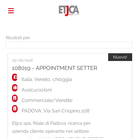
Home
Risultati per:
Offerte
Nuovo!
05/08/2026
108019 - APPOINTMENT SETTER
di
Carica
Italia
,
Veneto
,
chioggia
Assicurazioni
lavoro
il
Login
Commerciale/Vendite
PADOVA, Via San Crispino,108
CV
Lingua
Etjca spa, filiale di Padova, ricerca per
azienda cliente operante nel settore