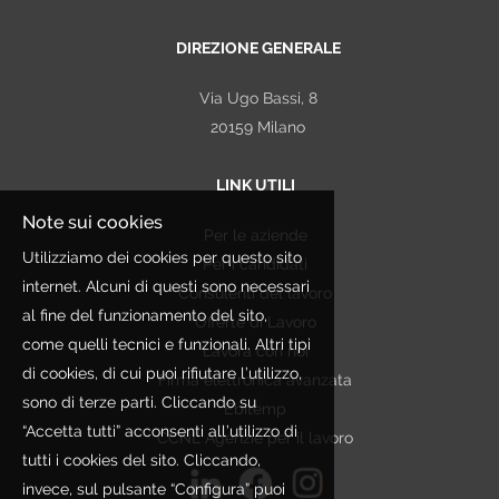
DIREZIONE GENERALE
Via Ugo Bassi, 8
20159 Milano
LINK UTILI
Note sui cookies
Per le aziende
Utilizziamo dei cookies per questo sito
Per i candidati
internet. Alcuni di questi sono necessari
Consulenti del lavoro
al fine del funzionamento del sito,
Offerte di Lavoro
come quelli tecnici e funzionali. Altri tipi
Lavora con noi
di cookies, di cui puoi rifiutare l’utilizzo,
Firma elettronica avanzata
sono di terze parti. Cliccando su
Ebitemp
“Accetta tutti” acconsenti all’utilizzo di
CCNL Agenzie per il lavoro
tutti i cookies del sito. Cliccando,
invece, sul pulsante “Configura” puoi