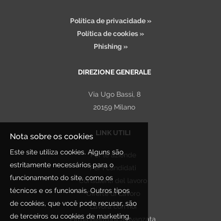
Política de privacidade »
Política de cookies »
Phishing »
DIREZIONE GENERALE
Via Ugo Bassi, 8
20159 Milano
LINK UTILI
Nota sobre os cookies
Este site utiliza cookies. Alguns são
Per le aziende
estritamente necessários para o
Per i candidati
funcionamento do site, como os
Consulenti del lavoro
técnicos e os funcionais. Outros tipos
Offerte di Lavoro
de cookies, que você pode recusar, são
Lavora con noi
de terceiros ou cookies de marketing.
Firma elettronica avanzata