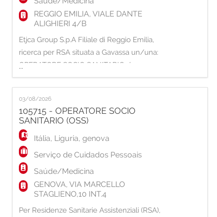
Saúde/Medicina
REGGIO EMILIA, VIALE DANTE
ALIGHIERI 4/B
Etjca Group S.p.A Filiale di Reggio Emilia,
ricerca per RSA situata a Gavassa un/una:
OPERATORE SOCIO SANITARIO /
...
OPERATRICE SOCIO SANITARIA La risorsa
selezionata si occuperà di: - Soddisfare i
03/08/2026
bisogni degli ospiti, in particolare igiene e
105715 - OPERATORE SOCIO
alimentazione - Essere di supporto nelle
SANITARIO (OSS)
attività terapeutiche - Collaborare ad attività
Itália
,
Liguria
,
genova
finalizz
Serviço de Cuidados Pessoais
Saúde/Medicina
GENOVA, VIA MARCELLO
STAGLIENO,10 INT.4
Per Residenze Sanitarie Assistenziali (RSA),