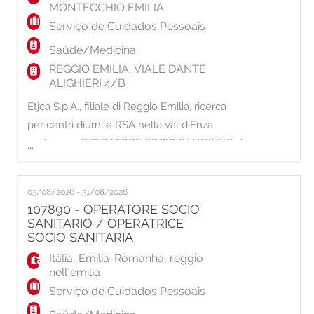
MONTECCHIO EMILIA
Serviço de Cuidados Pessoais
Saúde/Medicina
REGGIO EMILIA, VIALE DANTE
ALIGHIERI 4/B
Etjca S.p.A., filiale di Reggio Emilia, ricerca
per centri diurni e RSA nella Val d'Enza
un/una: OPERATORE SOCIO SANITARIO /
...
OPERATRICE SOCIO SANITARIA La risorsa
selezionata si occuperà di: - soddisfare i
03/08/2026 - 31/08/2026
bisogni degli ospiti, in particolare igiene e
107890 - OPERATORE SOCIO
alimentazione - essere di supporto nelle
SANITARIO / OPERATRICE
attività terapeutiche - collaborare ad attivi
SOCIO SANITARIA
Itália
,
Emília-Romanha
,
reggio
nell`emilia
Serviço de Cuidados Pessoais