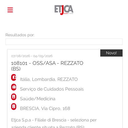
Página
Resultados por:
inicial
Ofertas
Novo!
07/08/2026 - 04/09/2026
108101 - OSS/ASA - REZZATO
(BS)
de
Regista-
Itália
,
Lombardia
,
REZZATO
emprego
te
Iniciar
Serviço de Cuidados Pessoais
Saúde/Medicina
sessão
Língua
BRESCIA, Via Cipro, 168
Etjca S.p.a - Filiale di Brescia - seleziona per
azienda cliente situata a Rezzato (BS):