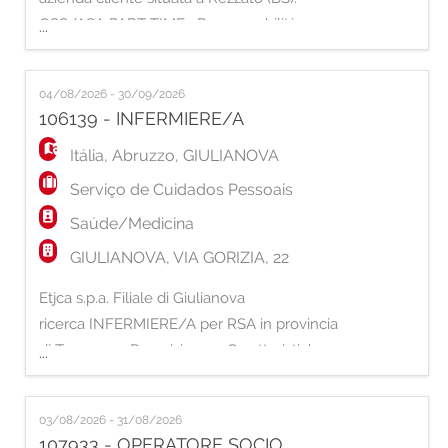
EN
OSS/ASA PART-TIME Responsabilità: -
...
Assistenza e supporto al paziente; - Attività di
FR
cura ed igiene personale del malato; -
04/08/2026 - 30/09/2026
vestizione; - mobilità; - allettamento; -
106139 - INFERMIERE/A
distribuzione dei pasti. Requisiti: - Qualifica
IT
di OSS/ASA; - Esperienza nella
Itália
,
Abruzzo
,
GIULIANOVA
Serviço de Cuidados Pessoais
DE
Saúde/Medicina
GIULIANOVA, VIA GORIZIA, 22
ES
Etjca s.p.a. Filiale di Giulianova
ricerca INFERMIERE/A per RSA in provincia
PT
di Teramo: Descrizione e Caratteristiche
...
della Posizione: Il candidato si occuperà
dell'assistenza generale infermieristica e dei
03/08/2026 - 31/08/2026
pazienti durante il loro processo di
107933 - OPERATORE SOCIO