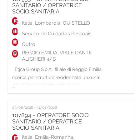
mantenimento o recupero dello stato di
SANITARIO / OPERATRICE
salute. Ruolo e Responsabilità: -
SOCIO SANITARIA
Applicazione delle p
Itália
,
Lombardia
,
QUISTELLO
Serviço de Cuidados Pessoais
Outro
REGGIO EMILIA, VIALE DANTE
ALIGHIERI 4/B
Etjca Group S.p.A., filiale di Reggio Emilia,
ricerca per struttura residenziale un/una:
OPERATORE SOCIO SANITARIO /
...
OPERATRICE SOCIO SANITARIA La risorsa
selezionata si occuperà di: - soddisfare i
03/08/2026 - 31/08/2026
bisogni degli ospiti, in particolare igiene e
107894 - OPERATORE SOCIO
alimentazione - essere di supporto nelle
SANITARIO / OPERATRICE
attività terapeutiche - collaborare ad attività
SOCIO SANITARIA
finali
Itália
,
Emília-Romanha
,