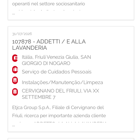
operanti nel settore sociosanitario
residenziale dedicato ad anziani non
...
autosufficienti, ETJCA GROUP ricerca un-a:
OPERATORE SOCIO SANITARIO (OSS) La
31/07/2026
figura nello specifico si occuperà di: ·
107878 - ADDETTI / E ALLA
Assistenza di base dei pazienti · Supporto
LAVANDERIA
all'igiene personale · Rifacimento letti e
Itália
,
Friuli Venezia Giulia
,
SAN
cambio bianche
GIORGIO DI NOGARO
Serviço de Cuidados Pessoais
Instalações/Manutenção/Limpeza
CERVIGNANO DEL FRIULI, VIA XX
SETTEMBRE 7
Etjca Group S.p.A., Filiale di Cervignano del
Friuli, ricerca per importante azienda cliente
un/una: ADDETTO / A ALLA LAVANDERIA
...
INDUSTRIALE Principali attività: - Cernita e