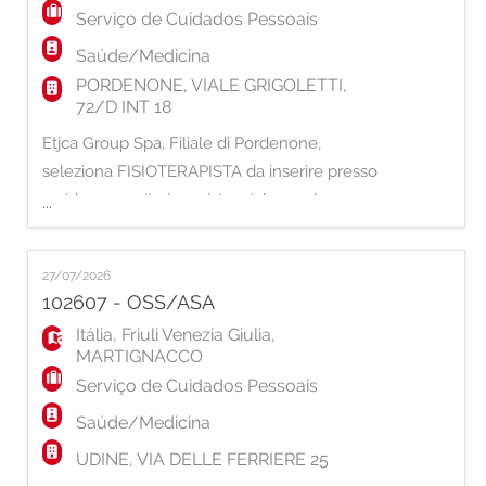
Serviço de Cuidados Pessoais
Saúde/Medicina
PORDENONE, VIALE GRIGOLETTI,
72/D INT 18
Etjca Group Spa, Filiale di Pordenone,
seleziona FISIOTERAPISTA da inserire presso
residenza sanitaria assistenziale con le
...
seguenti mansioni: - attività di riabilitazione,
mantenimento e miglioramento delle
27/07/2026
funzionalità fisiche dei pazienti; - sviluppo di
102607 - OSS/ASA
programmi personalizzati sul paziente; -
Itália
,
Friuli Venezia Giulia
,
prevenzione delle patologie legate alla
MARTIGNACCO
mancanza
Serviço de Cuidados Pessoais
Saúde/Medicina
UDINE, VIA DELLE FERRIERE 25