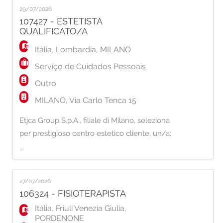
smistamento della biancheria. - Carico e
29/07/2026
scarico di lavatrici e asciugatrici industriali. -
107427 - ESTETISTA
Stiratura, piegatura e confezionamento dei
QUALIFICATO/A
capi. - Controllo qualità del ma
Itália
,
Lombardia
,
MILANO
Serviço de Cuidados Pessoais
Outro
MILANO, Via Carlo Tenca 15
Etjca Group S.p.A., filiale di Milano, seleziona
per prestigioso centro estetico cliente, un/a:
...
ESTETISTA QUALIFICATA/O La risorsa
selezionata sarà inserita all'interno di un
27/07/2026
centro estetico e si occuperà
106324 - FISIOTERAPISTA
dell'esecuzione di trattamenti estetici viso e
Itália
,
Friuli Venezia Giulia
,
corpo,
PORDENONE