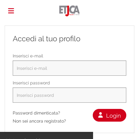
Home
Accedi al tuo profilo
Offerte
Inserisci e-mail
di
Carica
Inserisci password
lavoro
il
Login
Password dimenticata?
Login
CV
Lingua
Non sei ancora registrato?