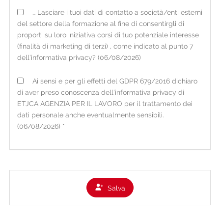
FONTE DEI DATI E TIPOLOGIA DI DATI TRATTATI
… Lasciare i tuoi dati di contatto a società/enti esterni
I dati personali acquisiti dall'organizzazione possono
del settore della formazione al fine di consentirgli di
essere raccolti:
proporti su loro iniziativa corsi di tuo potenziale interesse
• direttamente presso l'interessato, tramite
(finalità di marketing di terzi) , come indicato al punto 7
consegna del CV cartaceo in filiale o tramite il
dell’informativa privacy? (06/08/2026)
portale online sul sito internet
www.etjca.it
nella
Ai sensi e per gli effetti del GDPR 679/2016 dichiaro
sezione per i candidati (ove è possibile anche il
di aver preso conoscenza dell’informativa privacy di
caricamento spontaneo di un video del candidato);
ETJCA AGENZIA PER IL LAVORO per il trattamento dei
• occasionalmente presso fonti ad accesso pubblico
dati personale anche eventualmente sensibili.
o presso soggetti terzi (es. informazioni di carattere
(06/08/2026) *
lavorativo presenti su social network nei limiti di
quanto consentito dalla vigente normativa).
Per i dati raccolti non direttamente presso
l'interessato, viene fornita la presente informativa
Salva
all'atto della loro registrazione e comunque non
oltre la prima eventuale comunicazione.