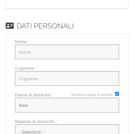
EN
FR
DATI PERSONALI
Nome *
IT
DE
Cognome *
ES
Paese di domicilio *
Residenza uguale al domicilio
PT
Regione di domicilio *