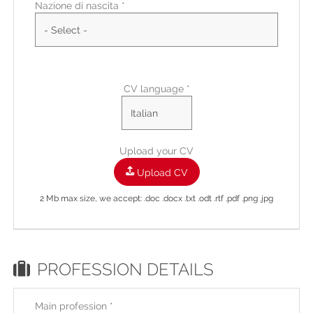
Nazione di nascita *
Residence city
Residence City
Residence address
CV language *
Upload your CV
Upload CV
2 Mb max size, we accept: .doc .docx .txt .odt .rtf .pdf .png .jpg
PROFESSION DETAILS
Main profession
*