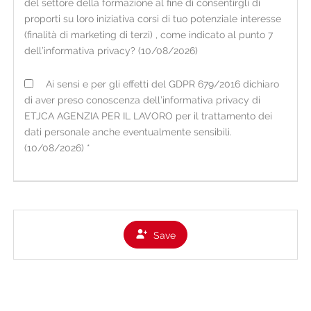
del settore della formazione al fine di consentirgli di
essere raccolti:
proporti su loro iniziativa corsi di tuo potenziale interesse
• direttamente presso l'interessato, tramite
(finalità di marketing di terzi) , come indicato al punto 7
consegna del CV cartaceo in filiale o tramite il
dell’informativa privacy? (10/08/2026)
portale online sul sito internet
www.etjca.it
nella
Ai sensi e per gli effetti del GDPR 679/2016 dichiaro
sezione per i candidati (ove è possibile anche il
di aver preso conoscenza dell’informativa privacy di
caricamento spontaneo di un video del candidato);
ETJCA AGENZIA PER IL LAVORO per il trattamento dei
• occasionalmente presso fonti ad accesso pubblico
dati personale anche eventualmente sensibili.
o presso soggetti terzi (es. informazioni di carattere
(10/08/2026) *
lavorativo presenti su social network nei limiti di
quanto consentito dalla vigente normativa).
Per i dati raccolti non direttamente presso
l'interessato, viene fornita la presente informativa
Save
all'atto della loro registrazione e comunque non
oltre la prima eventuale comunicazione.
I dati trattati, ove il rapporto in essere lo richieda,
sono: dati personali (a titolo esemplificativo e non