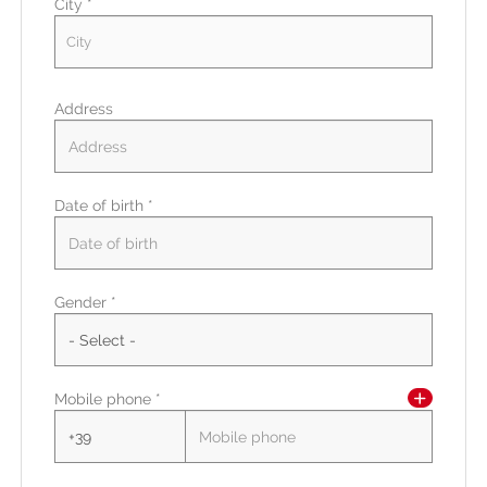
City *
City
Address
Date of birth *
Residence country *
Gender *
Residence region *
Mobile phone *
Residence zip code