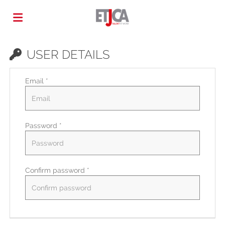
Home
USER DETAILS
Email *
Job
list
Upload
Password *
your
Login
Confirm password *
CV
Language