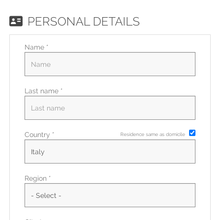
EN
PERSONAL DETAILS
FR
Name *
IT
Last name *
DE
Country *
Residence same as domicile
ES
PT
Region *