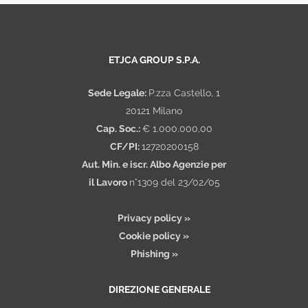
esaustivo: nome, cognome, data e luogo di nascita,
codice fiscale, residenza, sesso, dati di contatto,
titoli di studio, esperienze lavorative ed eventuali
ETJCA GROUP S.P.A.
dati in generale riportati nel CV redatto
dall'interessato e/o nel questionario compilato via
Sede Legale:
P.zza Castello, 1
web) e, ove necessario, categorie particolari di dati
20121 Milano
ai sensi dell'art. 9 del RGPD.
Cap. Soc.:
€ 1.000.000,00
Può accadere in particolare che nell'ambito dello
CF/PI:
12720200158
svolgimento dell'attività l'organizzazione venga in
Aut. Min. e iscr. Albo Agenzie per
possesso, nei limiti di quanto consentito dalla legge,
il Lavoro
n°1309 del 23/02/05
di dati che la legge definisce come 'sensibili', e cioè
quelli da cui possono eventualmente desumersi, fra
Privacy policy »
l'altro, l'appartenenza a categoria protetta, l'origine
Cookie policy »
razziale ed etnica, le convinzioni religiose, le opinioni
Phishing »
politiche, l'adesione a partiti, sindacati, associazioni
od organizzazioni a carattere religioso, filosofico,
DIREZIONE GENERALE
politico o sindacale, nonché lo stato di salute. In