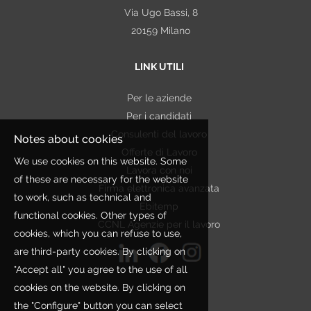
alcuni casi tali Dati potrebbero essere strettamente
Via Ugo Bassi, 8
necessari ai fini della selezione. In tal caso saranno
20159 Milano
trattati esclusivamente per le finalità connesse
all'ottemperanza di un obbligo
LINK UTILI
contrattuale/precontrattuale, legale, normativo,
regolamentare, nonché a disposizioni impartite da
Per le aziende
autorità a ciò legittimate e da organi di vigilanza e
Per i candidati
controllo. Qualora nei curricula inviati dai Candidati
Consulenti del lavoro
Notes about cookies
siano presenti dati non pertinenti rispetto alla finalità
Offerte di Lavoro
We use cookies on this website. Some
perseguita, Etjca si asterrà dall'utilizzare tali
Lavora con noi
of these are necessary for the website
informazioni.
Firma elettronica avanzata
to work, such as technical and
In ogni caso tutti questi dati vengono trattati nel
Ebitemp
functional cookies. Other types of
rispetto della citata legge e degli obblighi di
CCNL Agenzie per il lavoro
cookies, which you can refuse to use,
riservatezza cui si è sempre ispirata l'attività
are third-party cookies. By clicking on
dell'organizzazione.
"Accept all" you agree to the use of all
PERIODO DI CONSERVAZIONE DEI DATI
cookies on the website. By clicking on
Al fine di rispondere online ad uno specifico
the "Configure" button you can select