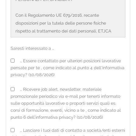
Con il Regolamento UE 679/2016, recante
disposizioni per la tutela delle persone fisiche
rispetto al trattamento dei dati personali, ETJCA
S.p.a. Agenzia per il lavoro con sede legale in Corso
Sempione, 4 – 20154 Milano e direzione generale in
Saresti interessato a …
Via Valassina, 24 – 20159 Milano, CF/PI:
… Essere contattato per ulteriori posizioni lavorative
12720200158, (di seguito definita 'organizzazione') in
pensate per te , come indicato al punto 4 dell’informativa
qualità di Titolare del trattamento, è tenuta a fornire
privacy? (10/08/2026)
alcune informazioni riguardanti l'utilizzo dei dati
personali dei candidati. L'organizzazione opera sul
… Ricevere job alert, newsletter, materiale
territorio italiano mediante filiali il cui elenco
promozionale periodico via e-mail per tenerti informato
aggiornato è consultabile sul sito internet
sulle opportunità lavorative o proporti servizi quali es.
www.etjca.it
corsi di formazione, eventi, vicino a te , come indicato al
punto 6 dell’informativa privacy? (10/08/2026)
FONTE DEI DATI E TIPOLOGIA DI DATI TRATTATI
… Lasciare i tuoi dati di contatto a società/enti esterni
I dati personali acquisiti dall'organizzazione possono