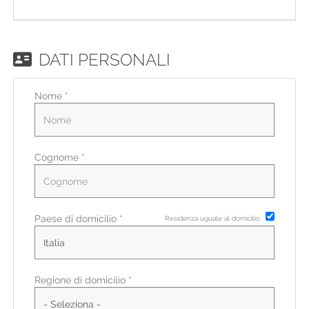
EN
FR
DATI PERSONALI
Nome *
IT
DE
Cognome *
ES
Paese di domicilio *
Residenza uguale al domicilio
PT
Regione di domicilio *