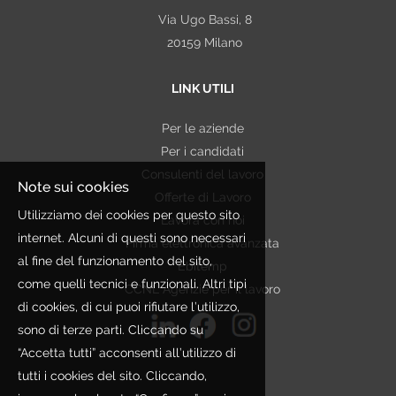
Via Ugo Bassi, 8
politico o sindacale, nonché lo stato di salute. In
20159 Milano
alcuni casi tali Dati potrebbero essere strettamente
necessari ai fini della selezione. In tal caso saranno
LINK UTILI
trattati esclusivamente per le finalità connesse
all'ottemperanza di un obbligo
Per le aziende
contrattuale/precontrattuale, legale, normativo,
Per i candidati
regolamentare, nonché a disposizioni impartite da
Consulenti del lavoro
autorità a ciò legittimate e da organi di vigilanza e
Note sui cookies
Offerte di Lavoro
controllo. Qualora nei curricula inviati dai Candidati
Utilizziamo dei cookies per questo sito
Lavora con noi
siano presenti dati non pertinenti rispetto alla finalità
internet. Alcuni di questi sono necessari
Firma elettronica avanzata
perseguita, Etjca si asterrà dall'utilizzare tali
al fine del funzionamento del sito,
Ebitemp
informazioni.
come quelli tecnici e funzionali. Altri tipi
CCNL Agenzie per il lavoro
In ogni caso tutti questi dati vengono trattati nel
di cookies, di cui puoi rifiutare l’utilizzo,
rispetto della citata legge e degli obblighi di
sono di terze parti. Cliccando su
riservatezza cui si è sempre ispirata l'attività
“Accetta tutti” acconsenti all’utilizzo di
dell'organizzazione.
tutti i cookies del sito. Cliccando,
PERIODO DI CONSERVAZIONE DEI DATI