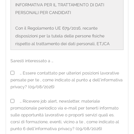
INFORMATIVA PER IL TRATTAMENTO DI DATI
PERSONALI PER CANDIDATI
Con il Regolamento UE 679/2016, recante
disposizioni per la tutela delle persone fisiche
rispetto al trattamento dei dati personali, ETJCA
S.p.a. Agenzia per il lavoro con sede legale in Corso
Sempione, 4 – 20154 Milano e direzione generale in
Saresti interessato a …
Via Valassina, 24 – 20159 Milano, CF/PI:
… Essere contattato per ulteriori posizioni lavorative
12720200158, (di seguito definita 'organizzazione') in
pensate per te , come indicato al punto 4 dell’informativa
qualità di Titolare del trattamento, è tenuta a fornire
privacy? (09/08/2026)
alcune informazioni riguardanti l'utilizzo dei dati
personali dei candidati. L'organizzazione opera sul
… Ricevere job alert, newsletter, materiale
territorio italiano mediante filiali il cui elenco
promozionale periodico via e-mail per tenerti informato
aggiornato è consultabile sul sito internet
sulle opportunità lavorative o proporti servizi quali es.
www.etjca.it
corsi di formazione, eventi, vicino a te , come indicato al
punto 6 dell’informativa privacy? (09/08/2026)