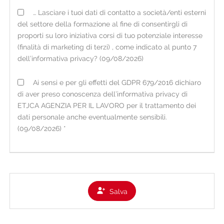
FONTE DEI DATI E TIPOLOGIA DI DATI TRATTATI
… Lasciare i tuoi dati di contatto a società/enti esterni
I dati personali acquisiti dall'organizzazione possono
del settore della formazione al fine di consentirgli di
essere raccolti:
proporti su loro iniziativa corsi di tuo potenziale interesse
• direttamente presso l'interessato, tramite
(finalità di marketing di terzi) , come indicato al punto 7
consegna del CV cartaceo in filiale o tramite il
dell’informativa privacy? (09/08/2026)
portale online sul sito internet
www.etjca.it
nella
Ai sensi e per gli effetti del GDPR 679/2016 dichiaro
sezione per i candidati (ove è possibile anche il
di aver preso conoscenza dell’informativa privacy di
caricamento spontaneo di un video del candidato);
ETJCA AGENZIA PER IL LAVORO per il trattamento dei
• occasionalmente presso fonti ad accesso pubblico
dati personale anche eventualmente sensibili.
o presso soggetti terzi (es. informazioni di carattere
(09/08/2026) *
lavorativo presenti su social network nei limiti di
quanto consentito dalla vigente normativa).
Per i dati raccolti non direttamente presso
l'interessato, viene fornita la presente informativa
Salva
all'atto della loro registrazione e comunque non
oltre la prima eventuale comunicazione.