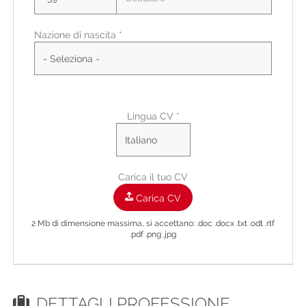
Nazione di nascita *
Città di residenza
Città Di Residenza
Indirizzo di residenza
Lingua CV *
Carica il tuo CV
Carica CV
2 Mb di dimensione massima, si accettano: .doc .docx .txt .odt .rtf
.pdf .png .jpg
DETTAGLI PROFESSIONE