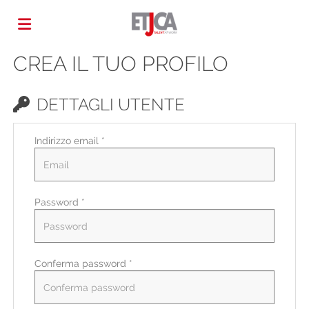
CREA IL TUO PROFILO
Home
DETTAGLI UTENTE
Offerte
Indirizzo email *
di
Carica
Password *
lavoro
il
Login
CV
Lingua
Conferma password *