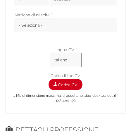
Nazione di nascita *
Città di residenza
Città Di Residenza
Indirizzo di residenza
Lingua CV *
Carica il tuo CV
Carica CV
2 Mb di dimensione massima, si accettano: .doc .docx .txt .odt .rtf
.pdf .png .jpg
DETTAGLI PROFESSIONE