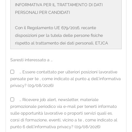
INFORMATIVA PER IL TRATTAMENTO DI DATI
PERSONALI PER CANDIDATI
Con il Regolamento UE 679/2016, recante
disposizioni per la tutela delle persone fisiche
rispetto al trattamento dei dati personali, ETJCA
S.p.a. Agenzia per il lavoro con sede legale in Corso
Sempione, 4 – 20154 Milano e direzione generale in
Saresti interessato a …
Via Valassina, 24 – 20159 Milano, CF/PI:
… Essere contattato per ulteriori posizioni lavorative
12720200158, (di seguito definita 'organizzazione') in
pensate per te , come indicato al punto 4 dell’informativa
qualità di Titolare del trattamento, è tenuta a fornire
privacy? (09/08/2026)
alcune informazioni riguardanti l'utilizzo dei dati
personali dei candidati. L'organizzazione opera sul
… Ricevere job alert, newsletter, materiale
territorio italiano mediante filiali il cui elenco
promozionale periodico via e-mail per tenerti informato
aggiornato è consultabile sul sito internet
sulle opportunità lavorative o proporti servizi quali es.
www.etjca.it
corsi di formazione, eventi, vicino a te , come indicato al
punto 6 dell’informativa privacy? (09/08/2026)