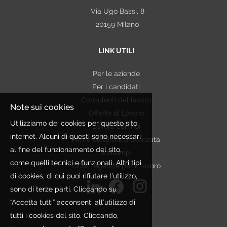
Via Ugo Bassi, 8
politico o sindacale, nonché lo stato di salute. In
20159 Milano
alcuni casi tali Dati potrebbero essere strettamente
necessari ai fini della selezione. In tal caso saranno
LINK UTILI
trattati esclusivamente per le finalità connesse
all'ottemperanza di un obbligo
Per le aziende
contrattuale/precontrattuale, legale, normativo,
Per i candidati
regolamentare, nonché a disposizioni impartite da
Consulenti del lavoro
autorità a ciò legittimate e da organi di vigilanza e
Note sui cookies
Offerte di Lavoro
controllo. Qualora nei curricula inviati dai Candidati
Utilizziamo dei cookies per questo sito
Lavora con noi
siano presenti dati non pertinenti rispetto alla finalità
internet. Alcuni di questi sono necessari
Firma elettronica avanzata
perseguita, Etjca si asterrà dall'utilizzare tali
al fine del funzionamento del sito,
Ebitemp
informazioni.
come quelli tecnici e funzionali. Altri tipi
CCNL Agenzie per il lavoro
In ogni caso tutti questi dati vengono trattati nel
di cookies, di cui puoi rifiutare l’utilizzo,
rispetto della citata legge e degli obblighi di
sono di terze parti. Cliccando su
riservatezza cui si è sempre ispirata l'attività
“Accetta tutti” acconsenti all’utilizzo di
dell'organizzazione.
tutti i cookies del sito. Cliccando,
PERIODO DI CONSERVAZIONE DEI DATI