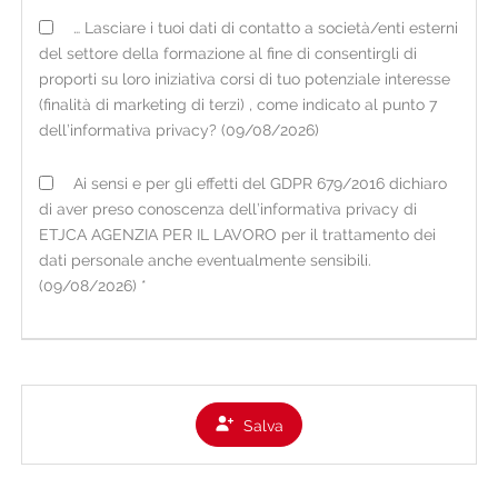
FONTE DEI DATI E TIPOLOGIA DI DATI TRATTATI
… Lasciare i tuoi dati di contatto a società/enti esterni
I dati personali acquisiti dall'organizzazione possono
del settore della formazione al fine di consentirgli di
essere raccolti:
proporti su loro iniziativa corsi di tuo potenziale interesse
• direttamente presso l'interessato, tramite
(finalità di marketing di terzi) , come indicato al punto 7
consegna del CV cartaceo in filiale o tramite il
dell’informativa privacy? (09/08/2026)
portale online sul sito internet
www.etjca.it
nella
Ai sensi e per gli effetti del GDPR 679/2016 dichiaro
sezione per i candidati (ove è possibile anche il
di aver preso conoscenza dell’informativa privacy di
caricamento spontaneo di un video del candidato);
ETJCA AGENZIA PER IL LAVORO per il trattamento dei
• occasionalmente presso fonti ad accesso pubblico
dati personale anche eventualmente sensibili.
o presso soggetti terzi (es. informazioni di carattere
(09/08/2026) *
lavorativo presenti su social network nei limiti di
quanto consentito dalla vigente normativa).
Per i dati raccolti non direttamente presso
l'interessato, viene fornita la presente informativa
Salva
all'atto della loro registrazione e comunque non
oltre la prima eventuale comunicazione.