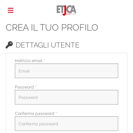
CREA IL TUO PROFILO
Home
DETTAGLI UTENTE
Offerte
Indirizzo email *
di
Carica
Password *
lavoro
il
Login
CV
Lingua
Conferma password *