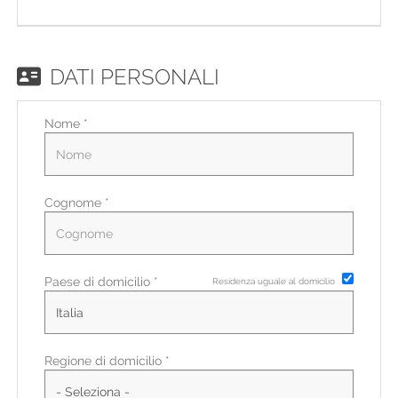
EN
FR
DATI PERSONALI
Nome *
IT
DE
Cognome *
ES
Paese di domicilio *
Residenza uguale al domicilio
PT
Regione di domicilio *