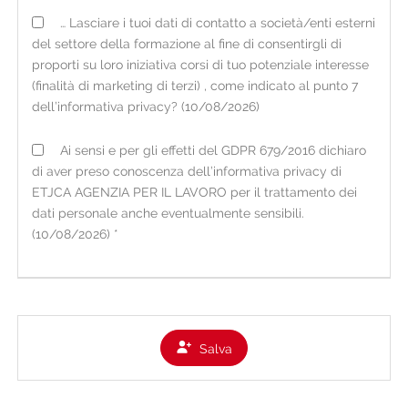
FONTE DEI DATI E TIPOLOGIA DI DATI TRATTATI
… Lasciare i tuoi dati di contatto a società/enti esterni
I dati personali acquisiti dall'organizzazione possono
del settore della formazione al fine di consentirgli di
essere raccolti:
proporti su loro iniziativa corsi di tuo potenziale interesse
• direttamente presso l'interessato, tramite
(finalità di marketing di terzi) , come indicato al punto 7
consegna del CV cartaceo in filiale o tramite il
dell’informativa privacy? (10/08/2026)
portale online sul sito internet
www.etjca.it
nella
Ai sensi e per gli effetti del GDPR 679/2016 dichiaro
sezione per i candidati (ove è possibile anche il
di aver preso conoscenza dell’informativa privacy di
caricamento spontaneo di un video del candidato);
ETJCA AGENZIA PER IL LAVORO per il trattamento dei
• occasionalmente presso fonti ad accesso pubblico
dati personale anche eventualmente sensibili.
o presso soggetti terzi (es. informazioni di carattere
(10/08/2026) *
lavorativo presenti su social network nei limiti di
quanto consentito dalla vigente normativa).
Per i dati raccolti non direttamente presso
l'interessato, viene fornita la presente informativa
Salva
all'atto della loro registrazione e comunque non
oltre la prima eventuale comunicazione.