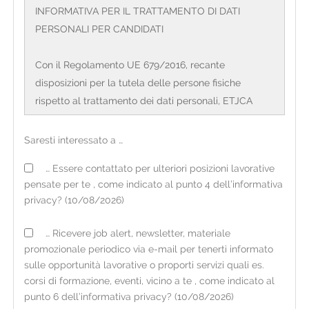
INFORMATIVA PER IL TRATTAMENTO DI DATI
PERSONALI PER CANDIDATI
Con il Regolamento UE 679/2016, recante
disposizioni per la tutela delle persone fisiche
rispetto al trattamento dei dati personali, ETJCA
S.p.a. Agenzia per il lavoro con sede legale in Corso
Sempione, 4 – 20154 Milano e direzione generale in
Saresti interessato a …
Via Valassina, 24 – 20159 Milano, CF/PI:
… Essere contattato per ulteriori posizioni lavorative
12720200158, (di seguito definita 'organizzazione') in
pensate per te , come indicato al punto 4 dell’informativa
qualità di Titolare del trattamento, è tenuta a fornire
privacy? (10/08/2026)
alcune informazioni riguardanti l'utilizzo dei dati
personali dei candidati. L'organizzazione opera sul
… Ricevere job alert, newsletter, materiale
territorio italiano mediante filiali il cui elenco
promozionale periodico via e-mail per tenerti informato
aggiornato è consultabile sul sito internet
sulle opportunità lavorative o proporti servizi quali es.
www.etjca.it
corsi di formazione, eventi, vicino a te , come indicato al
punto 6 dell’informativa privacy? (10/08/2026)