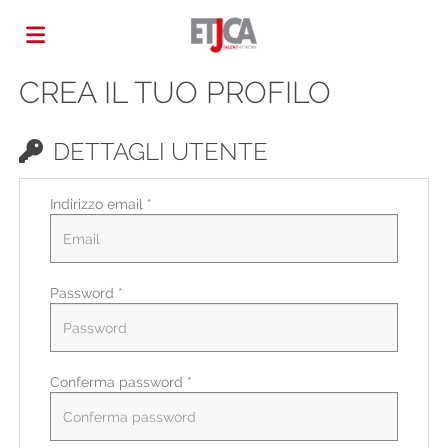
CREA IL TUO PROFILO
Home
DETTAGLI UTENTE
Offerte
Indirizzo email *
di
Carica
Password *
lavoro
il
Login
CV
Lingua
Conferma password *