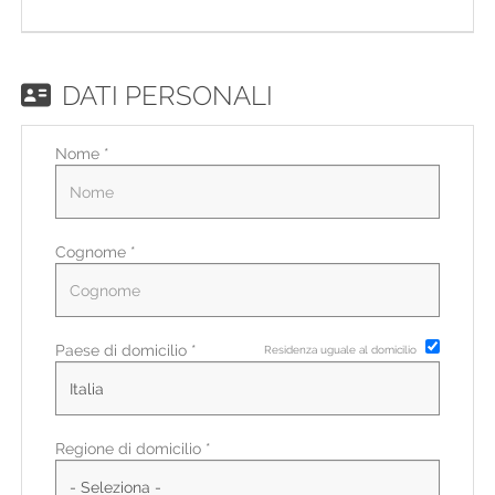
EN
FR
DATI PERSONALI
Nome *
IT
DE
Cognome *
ES
Paese di domicilio *
Residenza uguale al domicilio
PT
Regione di domicilio *