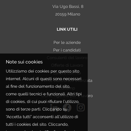
Via Ugo Bassi, 8
politico o sindacale, nonché lo stato di salute. In
20159 Milano
alcuni casi tali Dati potrebbero essere strettamente
necessari ai fini della selezione. In tal caso saranno
LINK UTILI
trattati esclusivamente per le finalità connesse
all'ottemperanza di un obbligo
Per le aziende
contrattuale/precontrattuale, legale, normativo,
Per i candidati
regolamentare, nonché a disposizioni impartite da
Consulenti del lavoro
autorità a ciò legittimate e da organi di vigilanza e
Note sui cookies
Offerte di Lavoro
controllo. Qualora nei curricula inviati dai Candidati
Utilizziamo dei cookies per questo sito
Lavora con noi
siano presenti dati non pertinenti rispetto alla finalità
internet. Alcuni di questi sono necessari
Firma elettronica avanzata
perseguita, Etjca si asterrà dall'utilizzare tali
al fine del funzionamento del sito,
Ebitemp
informazioni.
come quelli tecnici e funzionali. Altri tipi
CCNL Agenzie per il lavoro
In ogni caso tutti questi dati vengono trattati nel
di cookies, di cui puoi rifiutare l’utilizzo,
rispetto della citata legge e degli obblighi di
sono di terze parti. Cliccando su
riservatezza cui si è sempre ispirata l'attività
“Accetta tutti” acconsenti all’utilizzo di
dell'organizzazione.
tutti i cookies del sito. Cliccando,
PERIODO DI CONSERVAZIONE DEI DATI