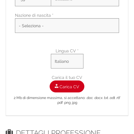
Nazione di nascita *
Città di residenza
Città Di Residenza
Indirizzo di residenza
Lingua CV *
Carica il tuo CV
Carica CV
2 Mb di dimensione massima, si accettano: .doc .docx .txt .odt .rtf
.pdf .png .jpg
DETTAGLI PROFESSIONE