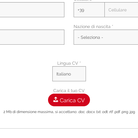
Regione/Cantone di residenza *
Nazione di nascita *
Città di residenza
Città Di Residenza
Lingua CV *
Carica il tuo CV
Carica CV
2 Mb di dimensione massima, si accettano: .doc .docx .txt .odt .rtf .pdf .png .jpg