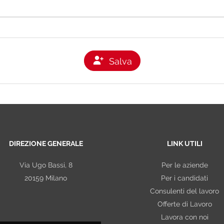
rio, categorie particolari di dati ai sensi dell'art. 9 del RGPD.
llo svolgimento dell'attività l'organizzazione venga in possesso, nei 
e cioè quelli da cui possono eventualmente desumersi, fra l'altro, l'ap
opinioni politiche, l'adesione a partiti, sindacati, associazioni od organi
. In alcuni casi tali Dati potrebbero essere strettamente necessari ai f
Salva
esse all'ottemperanza di un obbligo contrattuale/precontrattuale, leg
imate e da organi di vigilanza e controllo. Qualora nei curricula inviat
a si asterrà dall'utilizzare tali informazioni.
nel rispetto della citata legge e degli obblighi di riservatezza cui si è
 annuncio di lavoro o presentare una candidatura spontanea è necessa
DIREZIONE GENERALE
LINK UTILI
 la consegna del curriculum avvenga in formato cartaceo in filiale,
i di una più efficace gestione della candidatura. I dati inseriti in fase di
Via Ugo Bassi, 8
Per le aziende
ati per un periodo di tempo pari a 12 mesi (salvo diversa disposizione
20159 Milano
Per i candidati
accesso al proprio profilo e, al termine di tale periodo saranno canc
Consulenti del lavoro
so, l'utente dei servizi online riceverà preventivamente una comunicazi
Offerte di Lavoro
'eventuale cancellazione del profilo. Inoltre, l'organizzazione ha previst
Lavora con noi