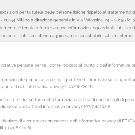
sizioni per la tutela delle persone fisiche rispetto al trattamento de
 20154 Milano e direzione generale in Via Valassina, 24 – 20159 Milan
attamento, è tenuta a fornire alcune informazioni riguardanti l'utilizzo d
mediante filiali il cui elenco aggiornato è consultabile sul sito internet
ATI
 possono essere raccolti:
 lavorative pensate per te , come indicato al punto 4 dell’informativa 
nsegna del CV cartaceo in filiale o tramite il portale online sul sito 
nto spontaneo di un video del candidato);
romozionale periodico via e-mail per tenerti informato sulle opportunit
lico o presso soggetti terzi (es. informazioni di carattere lavorativo
al punto 6 dell’informativa privacy? (07/08/2026)
enti esterni del settore della formazione al fine di consentirgli di propo
interessato, viene fornita la presente informativa all'atto della loro 
 indicato al punto 7 dell’informativa privacy? (07/08/2026)
16 dichiaro di aver preso conoscenza dell’informativa privacy di ET
ichieda, sono: dati personali (a titolo esemplificativo e non esaustivo:
i. (07/08/2026) *
oli di studio, esperienze lavorative ed eventuali dati in generale riport