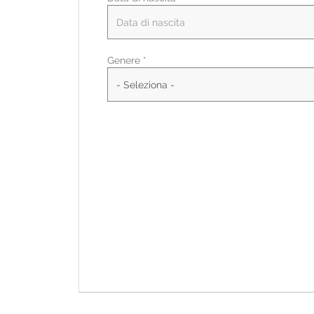
Paese di residenza *
Genere *
CAP/NAP di residenza
Indirizzo di residenza