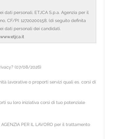
i dati personali, ETJCA S.p.a. Agenzia per il
o, CF/PI: 12720200158, (di seguito definita
ei dati personali dei candidati.
www.etjca.it
privacy? (07/08/2026)
internet
www.etjca.it
nella sezione per i
à lavorative o proporti servizi quali es. corsi di
 presenti su social network nei limiti di
rti su loro iniziativa corsi di tuo potenziale
registrazione e comunque non oltre la prima
JCA AGENZIA PER IL LAVORO per il trattamento
 nome, cognome, data e luogo di nascita, codice
ati nel CV redatto dall'interessato e/o nel