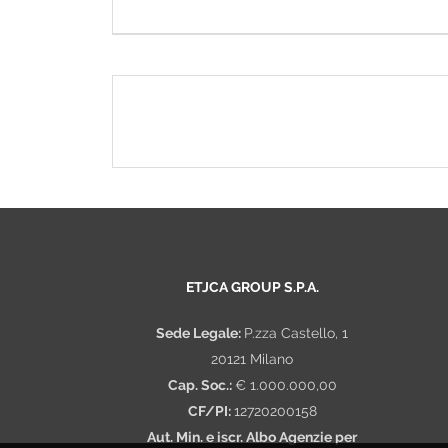
questionario compilato via web) e, ove necessa
Può accadere in particolare che nell'ambito de
dati che la legge definisce come 'sensibili', 
razziale ed etnica, le convinzioni religiose, le 
politico o sindacale, nonché lo stato di salute
trattati esclusivamente per le finalità conn
disposizioni impartite da autorità a ciò legitt
pertinenti rispetto alla finalità perseguita, Etjc
In ogni caso tutti questi dati vengono trattati 
PERIODO DI CONSERVAZIONE DEI DATI
Al fine di rispondere online ad uno specifico
ETJCA GROUP S.P.A.
Ciò potrebbe essere applicabile anche quando
invitato alla creazione del profilo online ai fin
Sede Legale:
P.zza Castello, 1
modalità cartacea in filiale, saranno conserv
20121 Milano
loro ricevimento/ultimo aggiornamento/ultimo 
Cap. Soc.:
€ 1.000.000,00
resi anonimi in modo irreversibile. In ogni ca
CF/PI:
12720200158
di aggiornare il proprio profilo obsoleto e dell
Aut. Min. e iscr. Albo Agenzie per