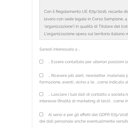
Con il Regolamento UE 679/2016, recante dispo
lavoro con sede legale in Corso Sempione, 4 –
'organizzazione') in qualità di Titolare del tr
L'organizzazione opera sul territorio italiano 
FONTE DEI DATI E TIPOLOGIA DI DATI TRATT
Saresti interessato a …
I dati personali acquisiti dall'organizzazione
… Essere contattato per ulteriori posizioni
• direttamente presso l'interessato, tramite co
candidati (ove è possibile anche il caricame
… Ricevere job alert, newsletter, materiale p
• occasionalmente presso fonti ad accesso pubb
formazione, eventi, vicino a te , come indicato 
quanto consentito dalla vigente normativa).
… Lasciare i tuoi dati di contatto a società/
Per i dati raccolti non direttamente presso l'
interesse (finalità di marketing di terzi) , come
eventuale comunicazione.
Ai sensi e per gli effetti del GDPR 679/20
I dati trattati, ove il rapporto in essere lo r
dei dati personale anche eventualmente sensibil
fiscale, residenza, sesso, dati di contatto, tit