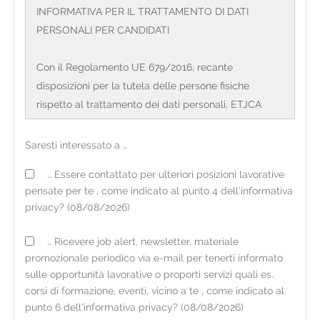
INFORMATIVA PER IL TRATTAMENTO DI DATI
PERSONALI PER CANDIDATI
Con il Regolamento UE 679/2016, recante
disposizioni per la tutela delle persone fisiche
rispetto al trattamento dei dati personali, ETJCA
S.p.a. Agenzia per il lavoro con sede legale in Corso
Sempione, 4 – 20154 Milano e direzione generale in
Saresti interessato a …
Via Valassina, 24 – 20159 Milano, CF/PI:
… Essere contattato per ulteriori posizioni lavorative
12720200158, (di seguito definita 'organizzazione') in
pensate per te , come indicato al punto 4 dell’informativa
qualità di Titolare del trattamento, è tenuta a fornire
privacy? (08/08/2026)
alcune informazioni riguardanti l'utilizzo dei dati
personali dei candidati. L'organizzazione opera sul
… Ricevere job alert, newsletter, materiale
territorio italiano mediante filiali il cui elenco
promozionale periodico via e-mail per tenerti informato
aggiornato è consultabile sul sito internet
sulle opportunità lavorative o proporti servizi quali es.
www.etjca.it
corsi di formazione, eventi, vicino a te , come indicato al
punto 6 dell’informativa privacy? (08/08/2026)