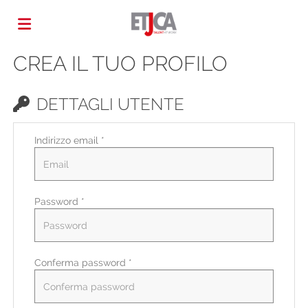
CREA IL TUO PROFILO
Home
DETTAGLI UTENTE
Offerte
Indirizzo email *
di
Carica
Password *
lavoro
il
Login
CV
Lingua
Conferma password *