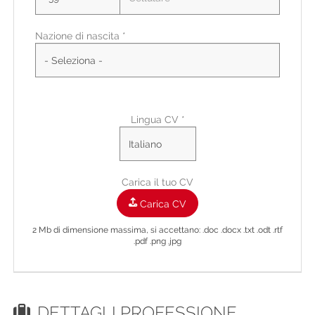
Nazione di nascita *
Città di residenza
Città Di Residenza
Indirizzo di residenza
Lingua CV *
Carica il tuo CV
Carica CV
2 Mb di dimensione massima, si accettano: .doc .docx .txt .odt .rtf
.pdf .png .jpg
DETTAGLI PROFESSIONE