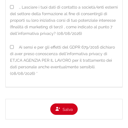
FONTE DEI DATI E TIPOLOGIA DI DATI TRATTATI
… Lasciare i tuoi dati di contatto a società/enti esterni
I dati personali acquisiti dall'organizzazione possono
del settore della formazione al fine di consentirgli di
essere raccolti:
proporti su loro iniziativa corsi di tuo potenziale interesse
• direttamente presso l'interessato, tramite
(finalità di marketing di terzi) , come indicato al punto 7
consegna del CV cartaceo in filiale o tramite il
dell’informativa privacy? (08/08/2026)
portale online sul sito internet
www.etjca.it
nella
Ai sensi e per gli effetti del GDPR 679/2016 dichiaro
sezione per i candidati (ove è possibile anche il
di aver preso conoscenza dell’informativa privacy di
caricamento spontaneo di un video del candidato);
ETJCA AGENZIA PER IL LAVORO per il trattamento dei
• occasionalmente presso fonti ad accesso pubblico
dati personale anche eventualmente sensibili.
o presso soggetti terzi (es. informazioni di carattere
(08/08/2026) *
lavorativo presenti su social network nei limiti di
quanto consentito dalla vigente normativa).
Per i dati raccolti non direttamente presso
l'interessato, viene fornita la presente informativa
Salva
all'atto della loro registrazione e comunque non
oltre la prima eventuale comunicazione.