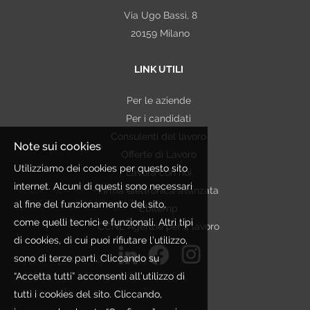
Via Ugo Bassi, 8
politico o sindacale, nonché lo stato di salute. In
20159 Milano
alcuni casi tali Dati potrebbero essere strettamente
necessari ai fini della selezione. In tal caso saranno
LINK UTILI
trattati esclusivamente per le finalità connesse
all'ottemperanza di un obbligo
Per le aziende
contrattuale/precontrattuale, legale, normativo,
Per i candidati
regolamentare, nonché a disposizioni impartite da
Consulenti del lavoro
autorità a ciò legittimate e da organi di vigilanza e
Note sui cookies
Offerte di Lavoro
controllo. Qualora nei curricula inviati dai Candidati
Utilizziamo dei cookies per questo sito
Lavora con noi
siano presenti dati non pertinenti rispetto alla finalità
internet. Alcuni di questi sono necessari
Firma elettronica avanzata
perseguita, Etjca si asterrà dall'utilizzare tali
al fine del funzionamento del sito,
Ebitemp
informazioni.
come quelli tecnici e funzionali. Altri tipi
CCNL Agenzie per il lavoro
In ogni caso tutti questi dati vengono trattati nel
di cookies, di cui puoi rifiutare l’utilizzo,
rispetto della citata legge e degli obblighi di
sono di terze parti. Cliccando su
riservatezza cui si è sempre ispirata l'attività
“Accetta tutti” acconsenti all’utilizzo di
dell'organizzazione.
tutti i cookies del sito. Cliccando,
PERIODO DI CONSERVAZIONE DEI DATI