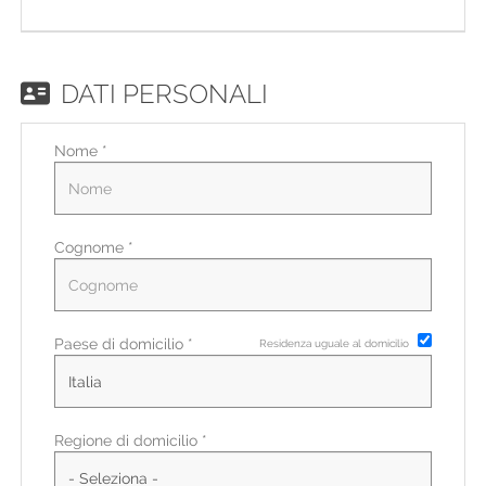
EN
FR
DATI PERSONALI
Nome *
IT
DE
Cognome *
ES
Paese di domicilio *
Residenza uguale al domicilio
PT
Regione di domicilio *