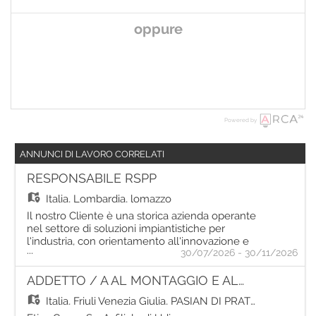
oppure
Powered by
ANNUNCI DI LAVORO CORRELATI
RESPONSABILE RSPP
Italia,
Lombardia, lomazzo
Il nostro Cliente è una storica azienda operante
nel settore di soluzioni impiantistiche per
l'industria, con orientamento all'innovazione e
...
30/07/2026 - 30/11/2026
alla multidisciplinarità. Fondata nel 1950, ha
consolidato uno status quo che traduce
l'esperienza pluridecennale in solidità
ADDETTO / A AL MONTAGGIO E ALLA RIPARAZIONE DI TENDE
patrimoniale, sicurezza sul cantiere, crescita
Italia,
Friuli Venezia Giulia, PASIAN DI PRATO
degli esperti tecnici multidisciplinari interni