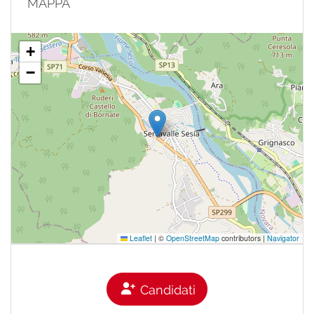
MAPPA
+
−
Leaflet
|
©
OpenStreetMap
contributors |
Navigator
Candidati