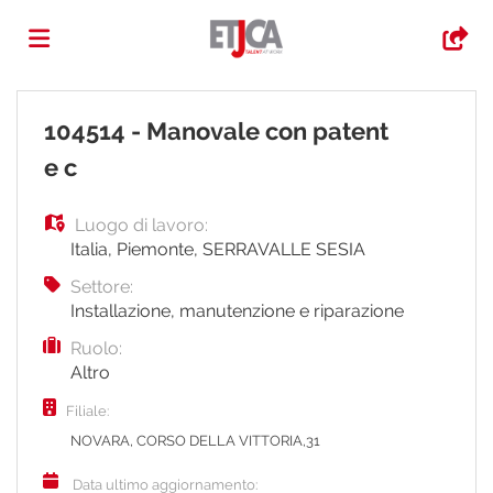
Home
104514 - Manovale con patent
e c
Offerte
Luogo di lavoro:
Italia
,
Piemonte
,
SERRAVALLE SESIA
di
Carica
Settore:
Installazione, manutenzione e riparazione
lavoro
il
Login
Ruolo:
Altro
Filiale:
CV
Lingua
NOVARA, CORSO DELLA VITTORIA,31
Data ultimo aggiornamento: