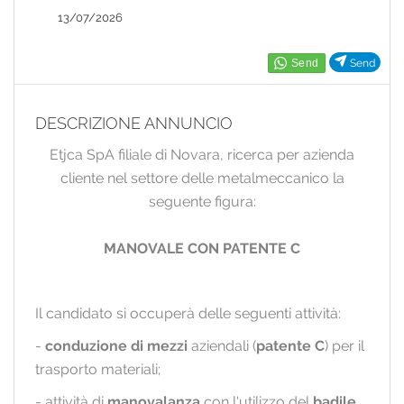
EN
13/07/2026
FR
Send
DESCRIZIONE ANNUNCIO
IT
Etjca SpA filiale di Novara, ricerca per azienda
cliente nel settore delle metalmeccanico la
DE
seguente figura:
MANOVALE CON PATENTE C
ES
Il candidato si occuperà delle seguenti attività:
PT
-
conduzione di mezzi
aziendali (
patente C
) per il
trasporto materiali;
- attività di
manovalanza
con l'utilizzo del
badile