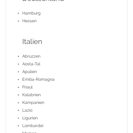
EN
Hamburg
Hessen
FR
Italien
IT
Abruzzen
DE
Aosta-Tal
Apulien
Emilia-Romagna
ES
Friaul
Kalabrien
Kampanien
PT
Lazio
Ligurien
Lombardei