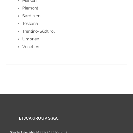
Marken
Piemont
Sardinien
Toskana
Trentino-Südtirol
Umbrien
Venetien
ETJCA GROUP S.P.A.
Sede Legale:
P.zza Castello, 1