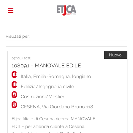
Home
Risultati per:
Offerte
Nuovo!
07/08/2026
108091 - MANOVALE EDILE
di
Carica
Italia
,
Emilia-Romagna
,
longiano
Edilizia/Ingegneria civile
lavoro
il
Login
Costruzioni/Mestieri
CESENA, Via Giordano Bruno 118
CV
Lingua
Etjca filiale di Cesena ricerca MANOVALE
EDILE per azienda cliente a Cesena.