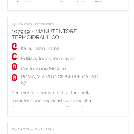
dell'edilizia, con sede a Soiano del Lago (BS),
...
un: TECNICO DI LINEA Mansioni: La risorsa
si occuperà di: - effettuare controlli visivi sui
03/08/2026 - 21/10/2026
lotti di produzione; - monitorare il corretto
107949 - MANUTENTORE
funzionamento dei macchinari e la
TERMOIDRAULICO
conformità del prodotto finito;
Italia
,
Lazio
,
roma
Edilizia/Ingegneria civile
Costruzioni/Mestieri
ROMA, VIA VITO GIUSEPPE GALATI
87
Per azienda operante nel settore della
manutenzione impiantistica, siamo alla
ricerca di un Manutentore Termoidraulico da
...
inserire all'interno di un team specializzato
nella gestione e manutenzione di impianti
03/08/2026 - 01/11/2026
civili e industriali. Attività principali La risorsa