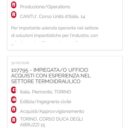
Produzione/Operations
CANTU', Corso Unità d'Italia, 14
Per importante azienda operante nel settore
di soluzioni impiantistiche per l'industria, con
orientamento all'innovazione e alla
...
multidisciplinarità, Etjca Group filiale di Cantù
cerca un/una: SALDATORE TUBISTA
31/07/2026
JUNIOR Scopo del ruolo sarà quello di
107795 - IMPIEGATA/O UFFICIO
installazione di impianti e apparecchiature
ACQUISTI CON ESPERIENZA NEL
meccaniche (impianti di processo, piping, risc
SETTORE TERMOIDRAULICO
Italia
,
Piemonte
,
TORINO
Edilizia/Ingegneria civile
Acquisti/Approvvigionamento
TORINO, CORSO DUCA DEGLI
ABRUZZI 15