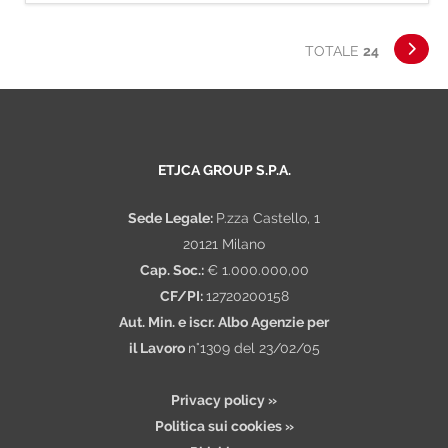
calcestruzzo aerato autoclavato (AAC),
stiamo cercando un/una Capo Turno. Job
TOTALE
24
Title e finalità di Ruolo: La risorsa che
desideriamo incontrare si occuperà di
installazione, manutenzione e riparazione di
impianti elettri
ETJCA GROUP S.P.A.
Sede Legale:
P.zza Castello, 1
20121 Milano
Cap. Soc.:
€ 1.000.000,00
CF/PI:
12720200158
Aut. Min. e iscr. Albo Agenzie per
il Lavoro
n°1309 del 23/02/05
Privacy policy »
Politica sui cookies »