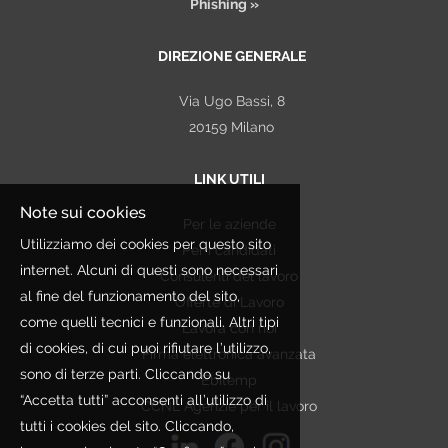
Phishing »
DIREZIONE GENERALE
Via Ugo Bassi, 8
20159 Milano
LINK UTILI
Note sui cookies
Per le aziende
Utilizziamo dei cookies per questo sito
Per i candidati
internet. Alcuni di questi sono necessari
Consulenti del lavoro
al fine del funzionamento del sito,
Offerte di Lavoro
come quelli tecnici e funzionali. Altri tipi
Lavora con noi
di cookies, di cui puoi rifiutare l’utilizzo,
Firma elettronica avanzata
sono di terze parti. Cliccando su
Ebitemp
“Accetta tutti” acconsenti all’utilizzo di
CCNL Agenzie per il lavoro
tutti i cookies del sito. Cliccando,