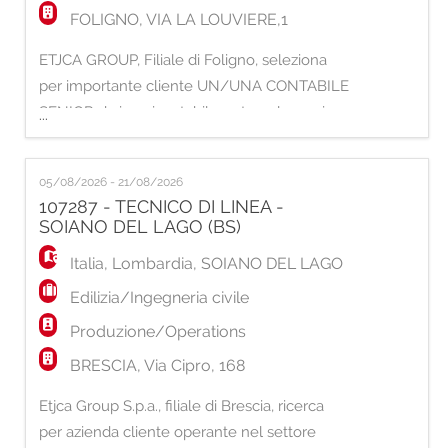
FOLIGNO, VIA LA LOUVIERE,1
ETJCA GROUP, Filiale di Foligno, seleziona
per importante cliente UN/UNA CONTABILE
SENIOR da inserire stabilmente nel proprio
...
team. Principali responsabilità: - Gestione
della contabilità generale, clienti e fornitori. -
05/08/2026 - 21/08/2026
Registrazione delle scritture contabili e prima
107287 - TECNICO DI LINEA -
nota. - Gestione delle riconciliazioni bancarie.
SOIANO DEL LAGO (BS)
- Predisposizione d
Italia
,
Lombardia
,
SOIANO DEL LAGO
Edilizia/Ingegneria civile
Produzione/Operations
BRESCIA, Via Cipro, 168
Etjca Group S.p.a., filiale di Brescia, ricerca
per azienda cliente operante nel settore