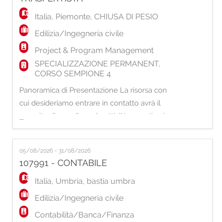
interpretazione di semplici disegni e schemi
Italia
,
Piemonte
,
CHIUSA DI PESIO
tecnici, real
Edilizia/Ingegneria civile
Project & Program Management
SPECIALIZZAZIONE PERMANENT,
CORSO SEMPIONE 4
Panoramica di Presentazione La risorsa con
cui desideriamo entrare in contatto avrà il
compito di coordinare le attività operative in
...
cantiere garantendo il corretto svolgimento
delle lavorazioni sul campo. Sarà
05/08/2026 - 31/08/2026
responsabile della gestione della squadra
107991 - CONTABILE
operativa durante i turni di lavoro in trasferta,
assicurando il rispetto delle procedure tecn
Italia
,
Umbria
,
bastia umbra
Edilizia/Ingegneria civile
Contabilità/Banca/Finanza