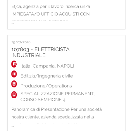
Etjca, agenzia per il lavoro, ricerca un/a
IMPIEGATA/O UFFICIO ACQUISTI CON
ESPERIENZA NEL SETTORE
...
TERMOIDRAULICO. Il profilo ideale ricercato
deve aver maturato un'esperienza pregressa
29/07/2026
di almeno 5 anni nel ruolo, possedere una
107803 - ELETTRICISTA
solida competenza tecnica e una
INDUSTRIALE
conoscenza approfondita del settore. È
Italia
,
Campania
,
NAPOLI
fondamentale la capacità di lettura del
disegn
Edilizia/Ingegneria civile
Produzione/Operations
SPECIALIZZAZIONE PERMANENT,
CORSO SEMPIONE 4
Panoramica di Presentazione Per una società
nostra cliente, azienda specializzata nella
produzione di sistemi costruttivi in
...