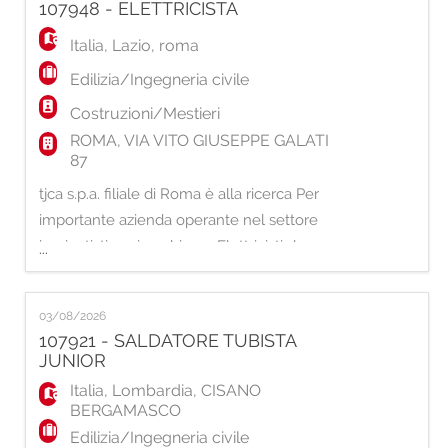
107948 - ELETTRICISTA
si occuperà di: - Manutenzione ordinaria e
straordinaria di impianti termici, idraul
Italia
,
Lazio
,
roma
Edilizia/Ingegneria civile
Costruzioni/Mestieri
ROMA, VIA VITO GIUSEPPE GALATI
87
tjca s.p.a. filiale di Roma è alla ricerca Per
importante azienda operante nel settore
impiantistico, ricerchiamo Elettricisti da
...
inserire presso cantieri e appalti situati sul
territorio di Roma e provincia. Mansioni
03/08/2026
principali: - Installazione e manutenzione di
107921 - SALDATORE TUBISTA
impianti elettrici civili e industriali; - Interventi
JUNIOR
presso diversi cantieri e app
Italia
,
Lombardia
,
CISANO
BERGAMASCO
Edilizia/Ingegneria civile