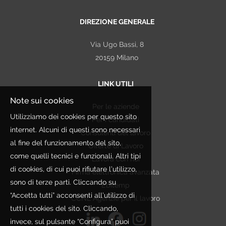
DIREZIONE GENERALE
Via Ugo Bassi, 8
20159 Milano
LINK UTILI
Note sui cookies
Per le aziende
Utilizziamo dei cookies per questo sito
Per i candidati
internet. Alcuni di questi sono necessari
Consulenti del lavoro
al fine del funzionamento del sito,
Offerte di Lavoro
come quelli tecnici e funzionali. Altri tipi
Lavora con noi
di cookies, di cui puoi rifiutare l’utilizzo,
Firma elettronica avanzata
sono di terze parti. Cliccando su
Ebitemp
“Accetta tutti” acconsenti all’utilizzo di
CCNL Agenzie per il lavoro
tutti i cookies del sito. Cliccando,
invece, sul pulsante “Configura” puoi